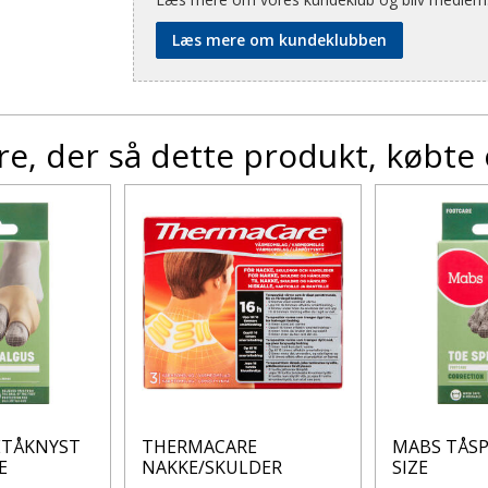
Læs mere om kundeklubben
e, der så dette produkt, købte
ETÅKNYST
THERMACARE
MABS TÅS
E
NAKKE/SKULDER
SIZE