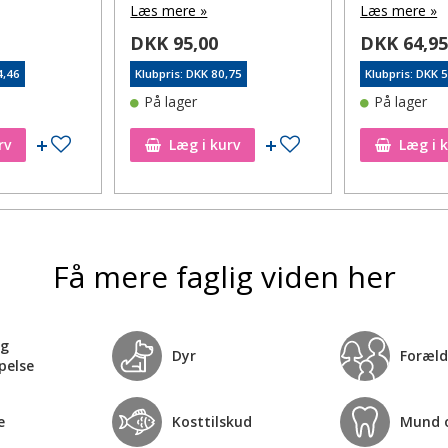
Læs mere »
Læs mere »
DKK 95,00
DKK 64,9
4,46
Klubpris: DKK 80,75
Klubpris: DKK 
På lager
På lager
Tilføj til ønskeseddel
Tilføj til ønskeseddel
rv
Læg i kurv
Læg i 
Få mere faglig viden her
og
Dyr
Foræld
pelse
e
Kosttilskud
Mund 