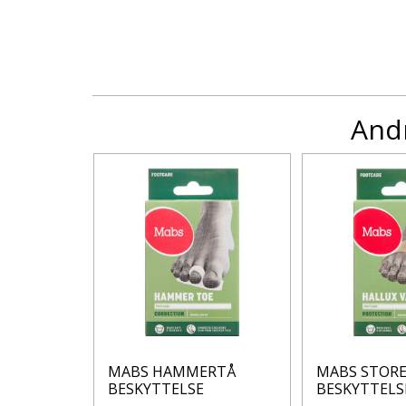
Andr
l 60 g
MABS HAMMERTÅ
MABS STOR
BESKYTTELSE
BESKYTTELS