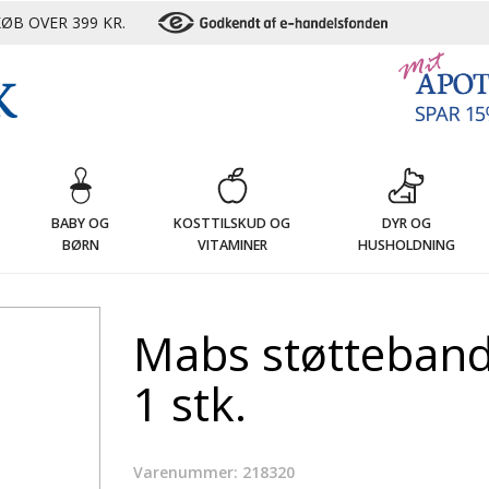
ØB OVER 399 KR.
G
BABY OG
KOSTTILSKUD OG
DYR OG
BØRN
VITAMINER
HUSHOLDNING
Mabs støtteband
1 stk.
Varenummer: 218320