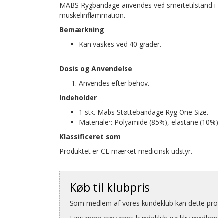
MABS Rygbandage anvendes ved smertetilstand i læ
muskelinflammation.
Bemærkning
Kan vaskes ved 40 grader.
Dosis og Anvendelse
Anvendes efter behov.
Indeholder
1 stk. Mabs Støttebandage Ryg One Size.
Materialer: Polyamide (85%), elastane (10%)
Klassificeret som
Produktet er CE-mærket medicinsk udstyr.
Køb til klubpris
Som medlem af vores kundeklub kan dette produ
Læs mere om vores kundeklub og bliv medlem