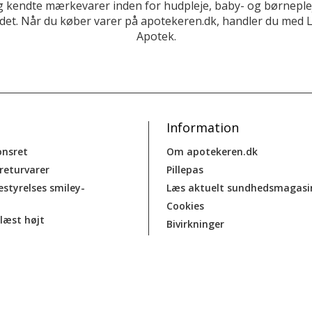
 kendte mærkevarer inden for hudpleje, baby- og børneplej
et. Når du køber varer på apotekeren.dk, handler du med 
Apotek.
Information
onsret
Om apotekeren.dk
 returvarer
Pillepas
estyrelses smiley-
Læs aktuelt sundhedsmagasi
Cookies
læst højt
Bivirkninger