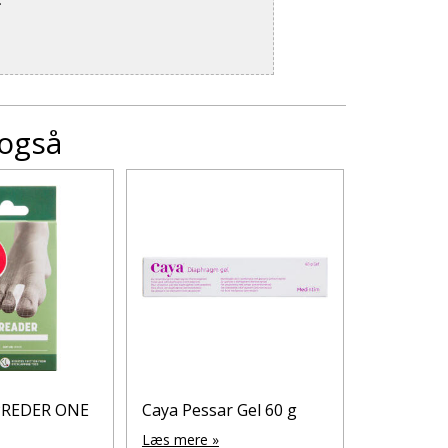
 også
PREDER ONE
Caya Pessar Gel 60 g
MABS HA
BESKYTT
Læs mere »