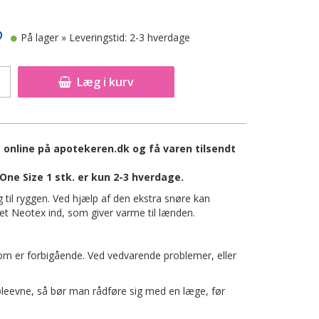
På lager
» Leveringstid: 2-3 hverdage
Læg i kurv
 online på apotekeren.dk og få varen tilsendt
ne Size 1 stk. er kun 2-3 hverdage.
 til ryggen. Ved hjælp af den ekstra snøre kan
syet Neotex ind, som giver varme til lænden.
om er forbigående. Ved vedvarende problemer, eller
føleevne, så bør man rådføre sig med en læge, før