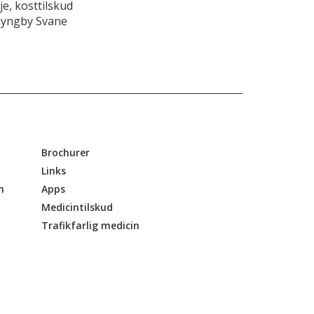
e, kosttilskud
Lyngby Svane
Brochurer
Links
n
Apps
Medicintilskud
Trafikfarlig medicin