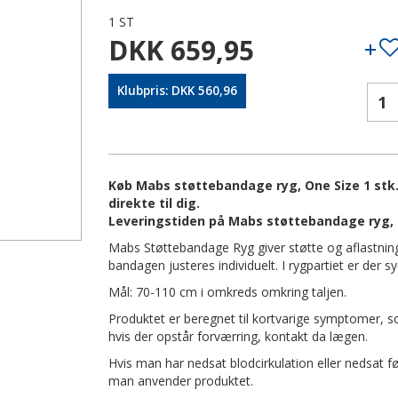
1 ST
DKK 659,95
Klubpris: DKK 560,96
Køb Mabs støttebandage ryg, One Size 1 stk.
direkte til dig.
Leveringstiden på Mabs støttebandage ryg, O
Mabs Støttebandage Ryg giver støtte og aflastning
bandagen justeres individuelt. I rygpartiet er der 
Mål: 70-110 cm i omkreds omkring taljen.
Produktet er beregnet til kortvarige symptomer, s
hvis der opstår forværring, kontakt da lægen.
Hvis man har nedsat blodcirkulation eller nedsat 
man anvender produktet.