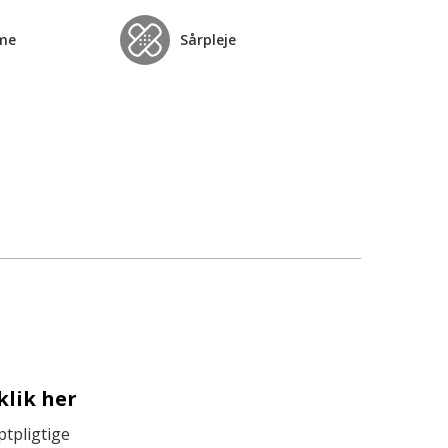
me
Sårpleje
klik her
tpligtige