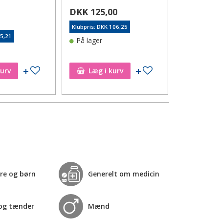
Læs mere 
DKK 125,00
5
DKK 94,
Klubpris: DKK 106,25
55,21
Klubpris: DK
På lager
På lager
Tilføj til ønskeseddel
Tilføj til ønskeseddel
kurv
Læg i kurv
Læg i
re og børn
Generelt om medicin
og tænder
Mænd