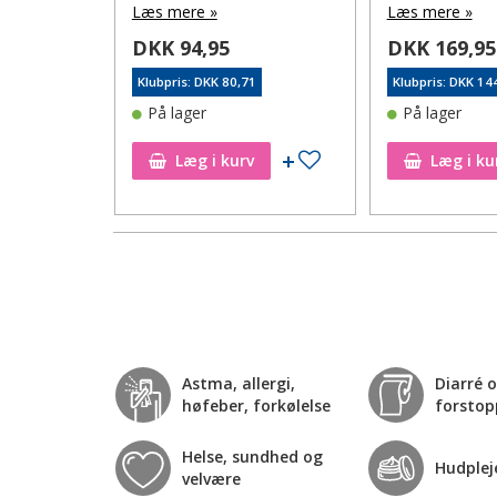
Læs mere »
Læs mere »
DKK 94,95
DKK 169,95
25
Klubpris: DKK 80,71
Klubpris: DKK 14
På lager
På lager
Tilføj til ønskeseddel
Tilføj til ønskeseddel
Læg i kurv
Læg i ku
Astma, allergi,
Diarré 
høfeber, forkølelse
forstop
Helse, sundhed og
Hudplej
velvære