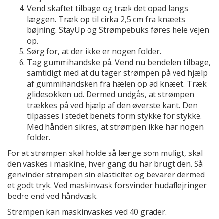
Vend skaftet tilbage og træk det opad langs
læggen. Træk op til cirka 2,5 cm fra knæets
bøjning. StayUp og Strømpebuks føres hele vejen
op.
Sørg for, at der ikke er nogen folder.
Tag gummihandske på. Vend nu bendelen tilbage,
samtidigt med at du tager strømpen på ved hjælp
af gummihandsken fra hælen op ad knæet. Træk
glidesokken ud. Dermed undgås, at strømpen
trækkes på ved hjælp af den øverste kant. Den
tilpasses i stedet benets form stykke for stykke.
Med hånden sikres, at strømpen ikke har nogen
folder.
For at strømpen skal holde så længe som muligt, skal
den vaskes i maskine, hver gang du har brugt den. Så
genvinder strømpen sin elasticitet og bevarer dermed
et godt tryk. Ved maskinvask forsvinder hudaflejringer
bedre end ved håndvask.
Strømpen kan maskinvaskes ved 40 grader.