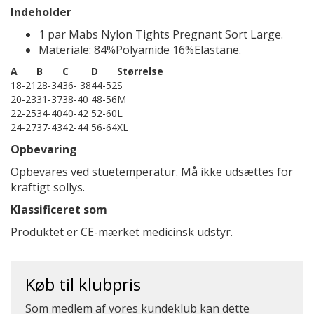
Indeholder
1 par Mabs Nylon Tights Pregnant Sort Large.
Materiale: 84%Polyamide 16%Elastane.
A
B
C
D
Størrelse
18-21
28-34
36- 38
44-52
S
20-23
31-37
38-40
48-56
M
22-25
34-40
40-42
52-60
L
24-27
37-43
42-44
56-64
XL
Opbevaring
Opbevares ved stuetemperatur. Må ikke udsættes for
kraftigt sollys.
Klassificeret som
Produktet er CE-mærket medicinsk udstyr.
Køb til klubpris
Som medlem af vores kundeklub kan dette