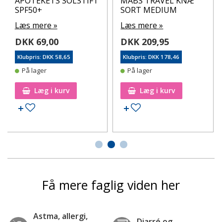
APOTEKETS SOLSTIFT
MABS TRAVEL KNÆ
SPF50+
SORT MEDIUM
Læs mere »
Læs mere »
DKK 69,00
DKK 209,95
Klubpris: DKK 58,65
Klubpris: DKK 178,46
På lager
På lager
Læg i kurv
Læg i kurv
Tilføj til ønskeseddel
Tilføj til ønskeseddel
Få mere faglig viden her
Astma, allergi,
Diarré og