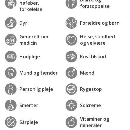
høfeber,
forstoppelse
forkølelse
Dyr
Forældre og børn
Generelt om
Helse, sundhed
medicin
og velvære
Hudpleje
Kosttilskud
Mund og tænder
Mænd
Personlig pleje
Rygestop
Smerter
Solcreme
Vitaminer og
Sårpleje
mineraler