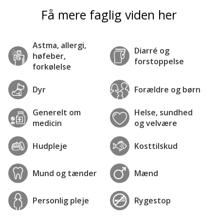
Få mere faglig viden her
Astma, allergi,
Diarré og
høfeber,
forstoppelse
forkølelse
Dyr
Forældre og børn
Generelt om
Helse, sundhed
medicin
og velvære
Hudpleje
Kosttilskud
Mund og tænder
Mænd
Personlig pleje
Rygestop