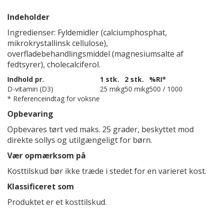
Indeholder
Ingredienser: Fyldemidler (calciumphosphat,
mikrokrystallinsk cellulose),
overfladebehandlingsmiddel (magnesiumsalte af
fedtsyrer), cholecalciferol.
Indhold pr.
1 stk.
2 stk.
%RI*
D-vitamin (D3)
25 mikg
50 mikg
500 / 1000
* Referenceindtag for voksne
Opbevaring
Opbevares tørt ved maks. 25 grader, beskyttet mod
direkte sollys og utilgængeligt for børn.
Vær opmærksom på
Kosttilskud bør ikke træde i stedet for en varieret kost.
Klassificeret som
Produktet er et kosttilskud.