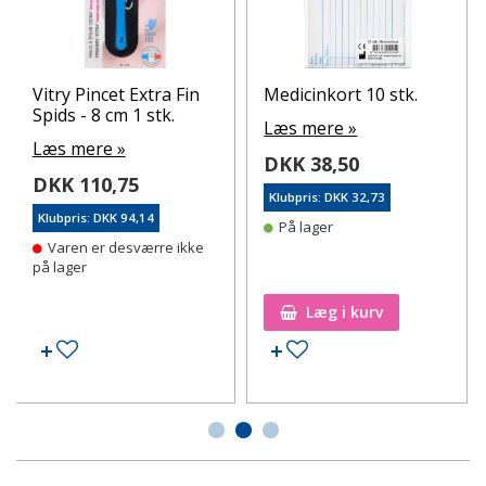
Vitry Pincet Extra Fin
Medicinkort 10 stk.
Spids - 8 cm 1 stk.
Læs mere »
Læs mere »
DKK 38,50
DKK 110,75
Klubpris: DKK 32,73
Klubpris: DKK 94,14
På lager
Varen er desværre ikke
på lager
Læg i kurv
Tilføj til ønskeseddel
Tilføj til ønskeseddel