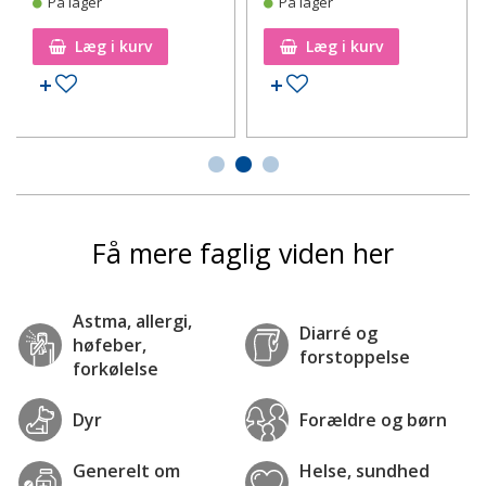
På lager
På lager
Læg i kurv
Læg i kurv
Tilføj til ønskeseddel
Tilføj til ønskeseddel
Få mere faglig viden her
Astma, allergi,
Diarré og
høfeber,
forstoppelse
forkølelse
Dyr
Forældre og børn
Generelt om
Helse, sundhed