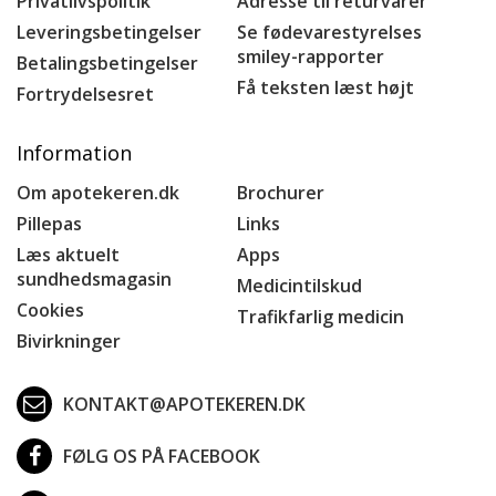
Privatlivspolitik
Adresse til returvarer
Leveringsbetingelser
Se fødevarestyrelses
smiley-rapporter
Betalingsbetingelser
Få teksten læst højt
Fortrydelsesret
Information
Om apotekeren.dk
Brochurer
Pillepas
Links
Læs aktuelt
Apps
sundhedsmagasin
Medicintilskud
Cookies
Trafikfarlig medicin
Bivirkninger
KONTAKT@APOTEKEREN.DK
FØLG OS PÅ FACEBOOK