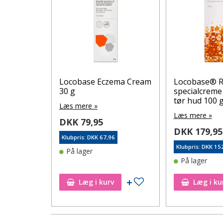
air 50 g
Locobase Eczema Cream
Locobase® R
30 g
specialcreme 
tør hud 100 
Læs mere »
Læs mere »
DKK 79,95
6
DKK 179,95
Klubpris: DKK 67,96
Klubpris: DKK 15
På lager
På lager
Tilføj til ønskeseddel
Tilføj til ønskeseddel
Læg i kurv
Læg i ku