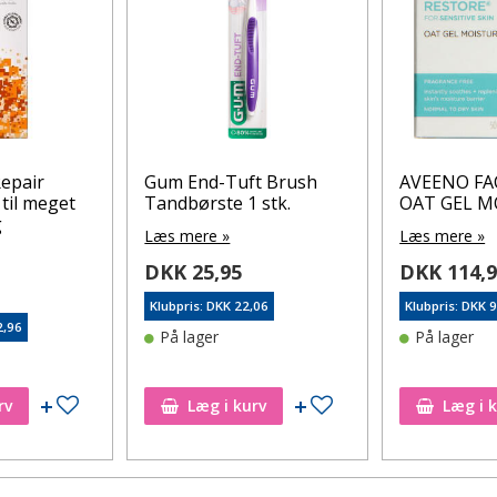
epair
Gum End-Tuft Brush
AVEENO FA
til meget
Tandbørste 1 stk.
OAT GEL M
g
Læs mere »
Læs mere »
DKK 25,95
DKK 114,
Klubpris: DKK 22,06
Klubpris: DKK 
2,96
På lager
På lager
Tilføj til ønskeseddel
Tilføj til ønskeseddel
rv
Læg i kurv
Læg i 