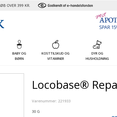
ØB OVER 399 KR.
G
BABY OG
KOSTTILSKUD OG
DYR OG
BØRN
VITAMINER
HUSHOLDNING
Locobase® Repai
Varenummer: 221933
30 G