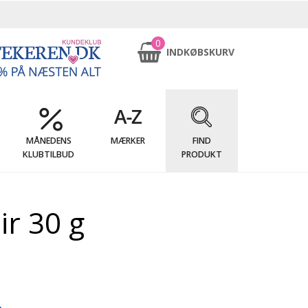
0
INDKØBSKURV
MÅNEDENS
MÆRKER
FIND
KLUBTILBUD
PRODUKT
r 30 g