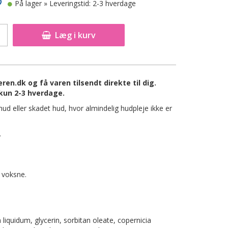
På lager
» Leveringstid: 2-3 hverdage
Læg i kurv
en.dk og få varen tilsendt direkte til dig.
kun 2-3 hverdage.
ud eller skadet hud, hvor almindelig hudpleje ikke er
.
 voksne.
 liquidum, glycerin, sorbitan oleate, copernicia