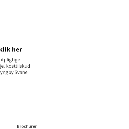
klik her
tpligtige
e, kosttilskud
Lyngby Svane
Brochurer