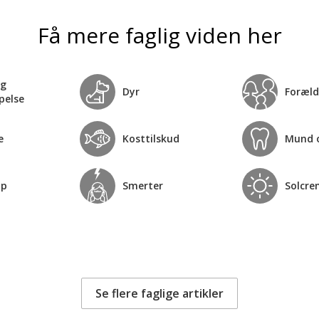
Få mere faglig viden her
og
Dyr
Foræld
pelse
e
Kosttilskud
Mund 
op
Smerter
Solcre
Se flere faglige artikler