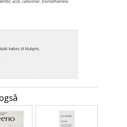
 palmitic acid, carbomer, tromethamine.
kt købes til klubpris.
.
 også