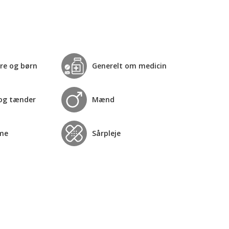
re og børn
Generelt om medicin
og tænder
Mænd
me
Sårpleje