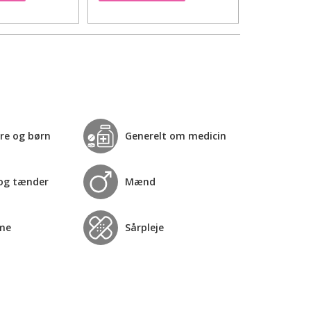
re og børn
Generelt om medicin
og tænder
Mænd
me
Sårpleje