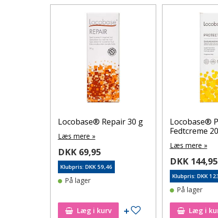
air 50 g
Locobase® Repair 30 g
Locobase® P
Fedtcreme 20
Læs mere »
Læs mere »
DKK 69,95
DKK 144,95
6
Klubpris: DKK 59,46
Klubpris: DKK 12
På lager
På lager
Tilføj til ønskeseddel
Tilføj til ønskeseddel
Læg i kurv
Læg i ku