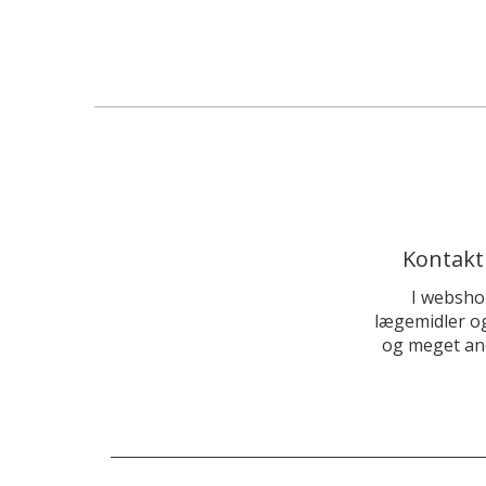
Kontakt
I websho
lægemidler og
og meget and