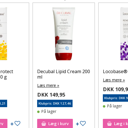
rotect
Decubal Lipid Cream 200
Locobase® 
0 g
ml
Læs mere »
Læs mere »
DKK 109,
DKK 149,95
Klubpris: DKK 
3,21
Klubpris: DKK 127,46
På lager
På lager
Tilføj til ønskeseddel
Tilføj til ønskeseddel
rv
Læg i kurv
Læg i 