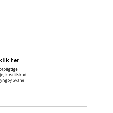
klik her
tpligtige
e, kosttilskud
Lyngby Svane