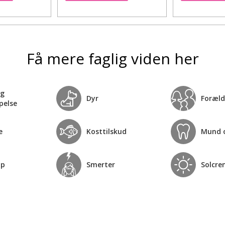
Få mere faglig viden her
og
Dyr
Foræld
pelse
e
Kosttilskud
Mund 
op
Smerter
Solcre