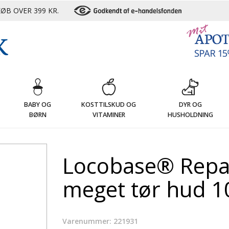
ØB OVER 399 KR.
G
BABY OG
KOSTTILSKUD OG
DYR OG
BØRN
VITAMINER
HUSHOLDNING
Locobase® Repair
meget tør hud 1
Varenummer: 221931