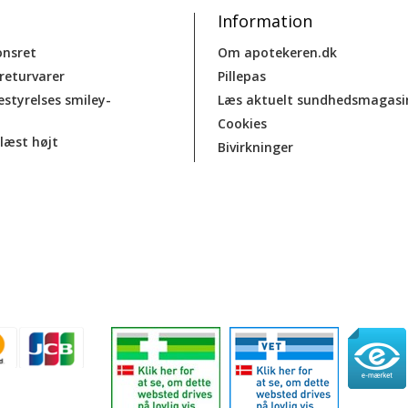
Information
onsret
Om apotekeren.dk
 returvarer
Pillepas
estyrelses smiley-
Læs aktuelt sundhedsmagasi
Cookies
læst højt
Bivirkninger