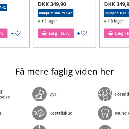
DKK 349,90
DKK 349,
7,42
Klubpris: DKK 297,42
Klubpris: DKK 
På lager
På lager
Tilføj til ønskeseddel
Tilføj til ønskeseddel
rv
Læg i kurv
Læg i 
Få mere faglig viden her
og
Dyr
Foræld
pelse
e
Kosttilskud
Mund 