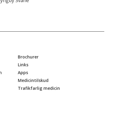
Lyngby Svane
Brochurer
Links
n
Apps
Medicintilskud
Trafikfarlig medicin