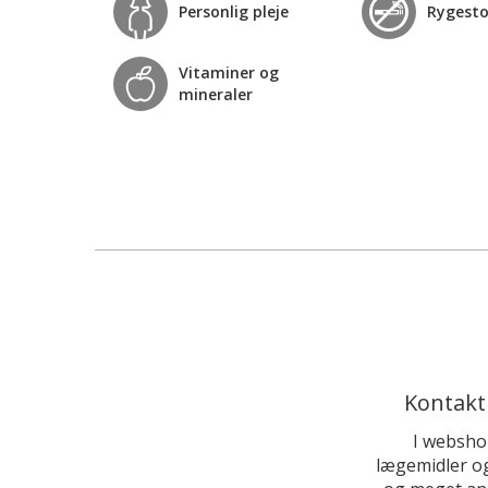
Personlig pleje
Rygest
Vitaminer og
mineraler
Kontakt
I websho
lægemidler og