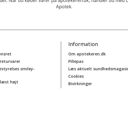
et. Når du køber varer på apotekeren.dk, handler du med 
Apotek.
Information
onsret
Om apotekeren.dk
 returvarer
Pillepas
estyrelses smiley-
Læs aktuelt sundhedsmagasi
Cookies
læst højt
Bivirkninger