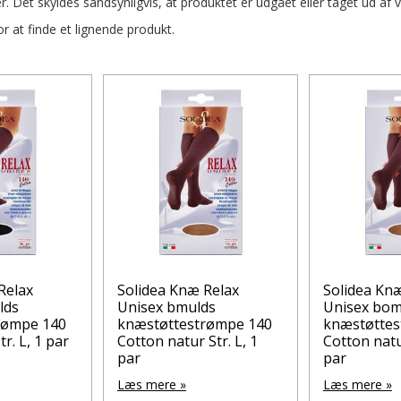
r. Det skyldes sandsynligvis, at produktet er udgået eller taget ud af 
 at finde et lignende produkt.
Relax
Solidea Knæ Relax
Solidea Kn
lds
Unisex bmulds
Unisex bom
rømpe 140
knæstøttestrømpe 140
knæstøttes
r. L, 1 par
Cotton natur Str. L, 1
Cotton natur
par
par
Læs mere »
Læs mere »