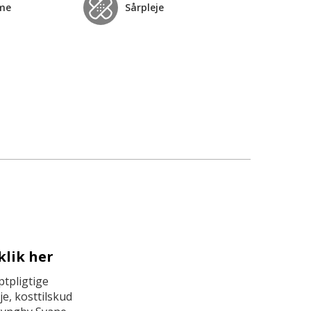
me
Sårpleje
klik her
tpligtige
e, kosttilskud