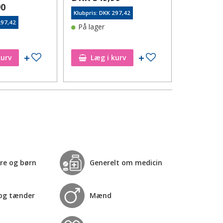
90
Klubpris: DKK 297,42
297,42
På lager
Tilføj til ønskeseddel
Tilføj til ønskeseddel
kurv
Læg i kurv
Læg i
re og børn
Generelt om medicin
og tænder
Mænd