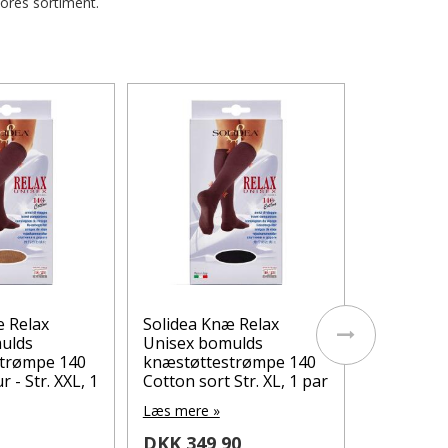
vores sortiment.
Solidea K
Unisex b
knæstøtt
Cotton sor
Læs mere 
DKK 349
Klubpris: DK
På lager
æ Relax
Solidea Knæ Relax
ulds
Unisex bomulds
trømpe 140
knæstøttestrømpe 140
 - Str. XXL, 1
Cotton sort Str. XL, 1 par
Læs mere »
DKK 349,90