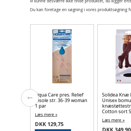
Vi kunne desværre ikke finde produktet, du kigger efte
Du kan foretage en søgning i vores produktsøgning for
. Relief
Liqua Care pres. Relief
Solidea Knæ 
-43 woman
Insole str. 36-39 woman
Unisex bomu
1 par
knæstøttest
Cotton sort St
Læs mere »
Læs mere »
DKK 129,75
DKK 349,90