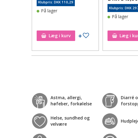
29
Klubpris: DKK 110,29
Klubpris: DKK 29
På lager
På lager
Tilføj til ønskeseddel
Tilføj til ønskeseddel
Læg i kurv
Læg i ku
Astma, allergi,
Diarré 
høfeber, forkølelse
forstop
Helse, sundhed og
Hudplej
velvære