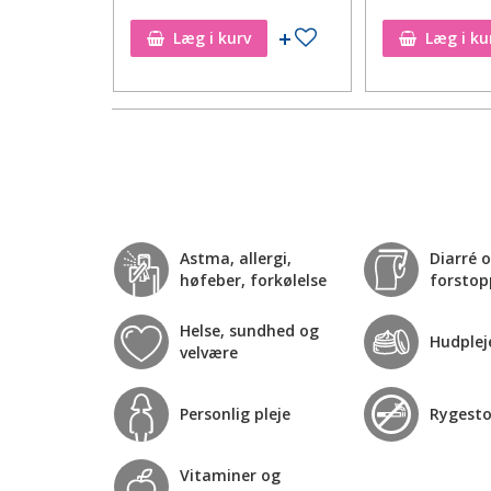
Tilføj til ønskeseddel
Tilføj til ønskeseddel
Læg i kurv
Læg i ku
Astma, allergi,
Diarré 
høfeber, forkølelse
forstop
Helse, sundhed og
Hudplej
velvære
Personlig pleje
Rygest
Vitaminer og