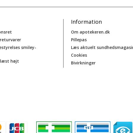
Information
onsret
Om apotekeren.dk
 returvarer
Pillepas
estyrelses smiley-
Læs aktuelt sundhedsmagasi
Cookies
læst højt
Bivirkninger