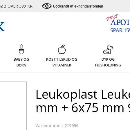
ØB OVER 399 KR.
G
BABY OG
KOSTTILSKUD OG
DYR OG
BØRN
VITAMINER
HUSHOLDNING
Leukoplast Leuk
mm + 6x75 mm 9
Varenummer: 219996