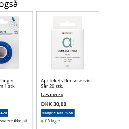
 også
 Finger
Apotekets Renseserviet
Hansaplas
m 1 stk.
Sår 20 stk.
Plaster 16
Læs mere »
Læs mere 
0
DKK 30,00
DKK 35,
44,20
Klubpris: DKK 25,50
Klubpris: DK
esværre ikke på
På lager
På lager