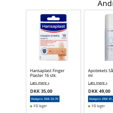
Andr
seserviet
Hansaplast Finger
Apotekets Så
Plaster 16 stk.
ml
Læs mere »
Læs mere »
DKK 35,00
DKK 49,00
0
Klubpris: DKK 29,75
Klubpris: DKK 41
På lager
På lager