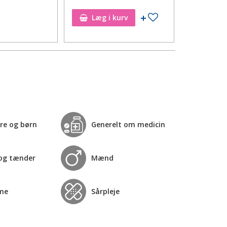
til ønskeseddel
Tilføj til ønskeseddel
Læg i kurv
Læg i
re og børn
Generelt om medicin
og tænder
Mænd
me
Sårpleje