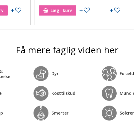
Tilføj til ønskeseddel
Tilføj til ønskeseddel
Tilføj 
rv
Læg i kurv
Få mere faglig viden her
og
Dyr
Foræld
pelse
e
Kosttilskud
Mund 
op
Smerter
Solcre