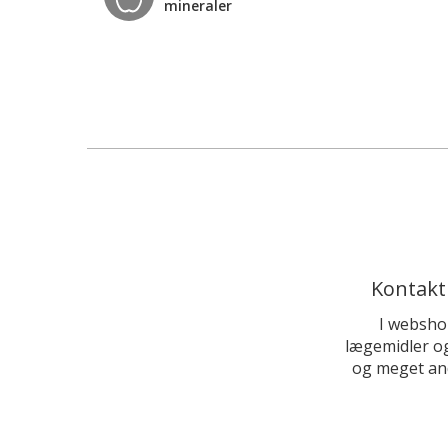
mineraler
Kontakt
I websho
lægemidler og
og meget and