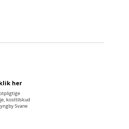
klik her
tpligtige
e, kosttilskud
Lyngby Svane