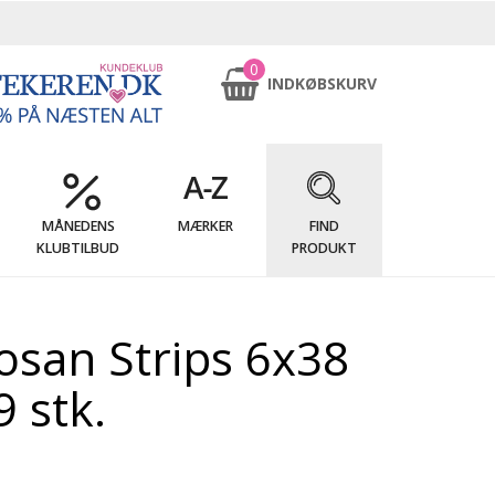
0
INDKØBSKURV
MÅNEDENS
MÆRKER
FIND
KLUBTILBUD
PRODUKT
osan Strips 6x38
 stk.