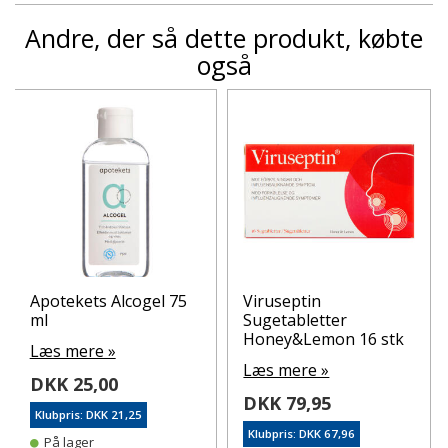
Andre, der så dette produkt, købte
også
Apotekets Alcogel 75
Viruseptin
ml
Sugetabletter
Honey&Lemon 16 stk
Læs mere »
Læs mere »
DKK 25,00
DKK 79,95
Klubpris: DKK 21,25
Klubpris: DKK 67,96
På lager