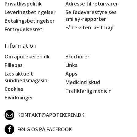
Privatlivspolitik
Adresse til returvarer
Leveringsbetingelser
Se fødevarestyrelses
smiley-rapporter
Betalingsbetingelser
Få teksten læst højt
Fortrydelsesret
Information
Om apotekeren.dk
Brochurer
Pillepas
Links
Læs aktuelt
Apps
sundhedsmagasin
Medicintilskud
Cookies
Trafikfarlig medicin
Bivirkninger
KONTAKT@APOTEKEREN.DK
FØLG OS PÅ FACEBOOK