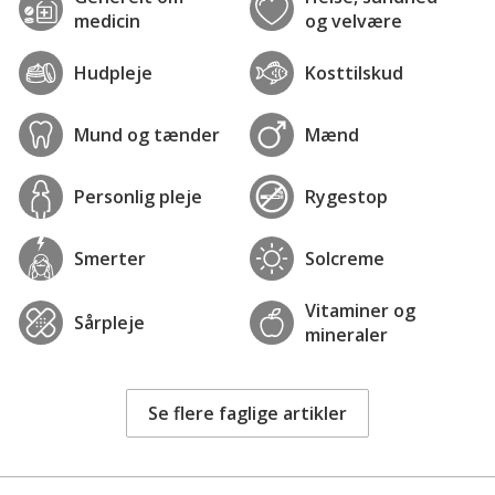
medicin
og velvære
Hudpleje
Kosttilskud
Mund og tænder
Mænd
Personlig pleje
Rygestop
Smerter
Solcreme
Vitaminer og
Sårpleje
mineraler
Se flere faglige artikler