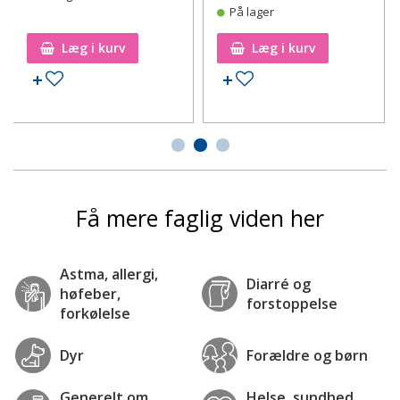
På lager
Læg i kurv
Læg i kurv
Tilføj til ønskeseddel
Tilføj til ønskeseddel
Få mere faglig viden her
Astma, allergi,
Diarré og
høfeber,
forstoppelse
forkølelse
Dyr
Forældre og børn
Generelt om
Helse, sundhed