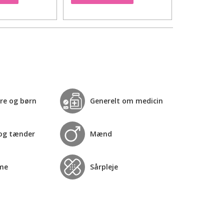
re og børn
Generelt om medicin
og tænder
Mænd
me
Sårpleje