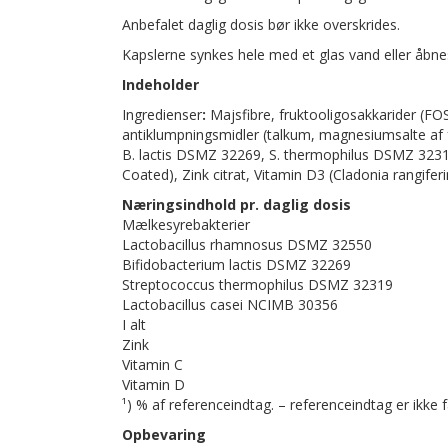
Anbefalet daglig dosis bør ikke overskrides.
Kapslerne synkes hele med et glas vand eller åbn
Indeholder
Ingredienser
:
Majsfibre, fruktooligosakkarider (FOS
antiklumpningsmidler (talkum, magnesiumsalte af 
B. lactis DSMZ 32269, S. thermophilus DSMZ 32319
Coated), Zink citrat, Vitamin D3 (Cladonia rangiferin
Næringsindhold pr. daglig dosis
Mælkesyrebakterier
Lactobacillus rhamnosus DSMZ 32550
Bifidobacterium lactis DSMZ 32269
Streptococcus thermophilus DSMZ 32319
Lactobacillus casei NCIMB 30356
I alt
Zink
Vitamin C
Vitamin D
¹) % af referenceindtag. – referenceindtag er ikke 
Opbevaring