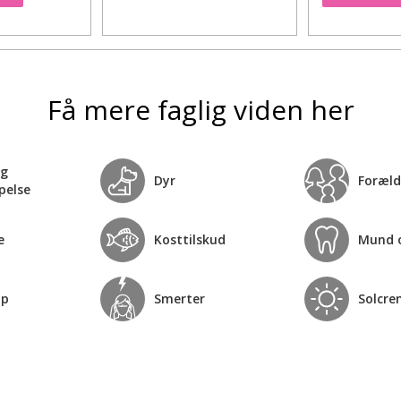
Få mere faglig viden her
og
Dyr
Foræld
pelse
e
Kosttilskud
Mund 
op
Smerter
Solcre