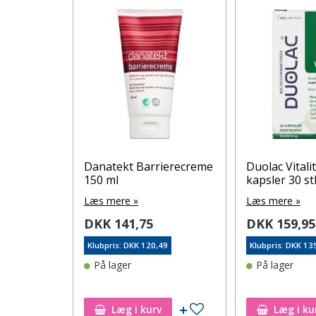
inine
Danatekt Barrierecreme
Duolac Vitali
150 ml
kapsler 30 st
Læs mere »
Læs mere »
DKK 141,75
DKK 159,95
96
Klubpris: DKK 120,49
Klubpris: DKK 13
På lager
På lager
Tilføj til ønskeseddel
Tilføj til ønskeseddel
Læg i kurv
Læg i ku