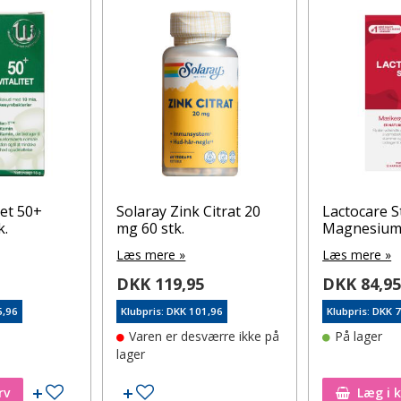
tet 50+
Solaray Zink Citrat 20
Lactocare 
k.
mg 60 stk.
Magnesium 
Læs mere »
Læs mere »
DKK 119,95
DKK 84,9
5,96
Klubpris: DKK 101,96
Klubpris: DKK 
Varen er desværre ikke på
På lager
lager
Tilføj til ønskeseddel
Tilføj til ønskeseddel
rv
Læg i 