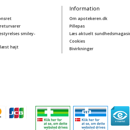
Information
onsret
Om apotekeren.dk
 returvarer
Pillepas
estyrelses smiley-
Læs aktuelt sundhedsmagasi
Cookies
læst højt
Bivirkninger