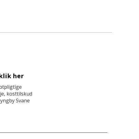
klik her
tpligtige
e, kosttilskud
Lyngby Svane