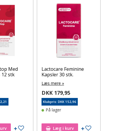
Stop Med
Lactocare Feminine
Danatekt 
12 stk
Kapsler 30 stk.
150 ml
Læs mere »
Læs mere 
5
DKK 179,95
DKK 141
72,21
Klubpris: DKK 152,96
Klubpris: DK
På lager
På lager
Tilføj til ønskeseddel
Tilføj til ønskeseddel
kurv
Læg i kurv
Læg i