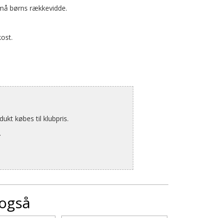
må børns rækkevidde.
kost.
kt købes til klubpris.
.
 også