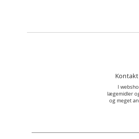
Kontakt
I websho
lægemidler og
og meget and