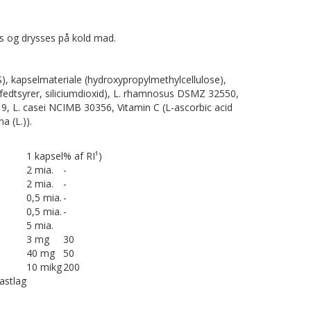
es og drysses på kold mad.
), kapselmateriale (hydroxypropylmethylcellulose),
fedtsyrer, siliciumdioxid), L. rhamnosus DSMZ 32550,
, L. casei NCIMB 30356, Vitamin C (L-ascorbic acid
a (L.)).
1 kapsel
% af RI¹)
2 mia.
-
2 mia.
-
0,5 mia.
-
0,5 mia.
-
5 mia.
3 mg
30
40 mg
50
10 mikg
200
fastlag