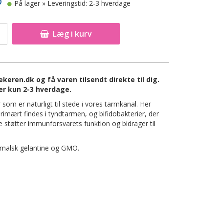
På lager
» Leveringstid: 2-3 hverdage
Læg i kurv
eren.dk og få varen tilsendt direkte til dig.
er kun 2-3 hverdage.
m er naturligt til stede i vores tarmkanal. Her
primært findes i tyndtarmen, og bifidobakterier, der
 støtter immunforsvarets funktion og bidrager til
nimalsk gelantine og GMO.