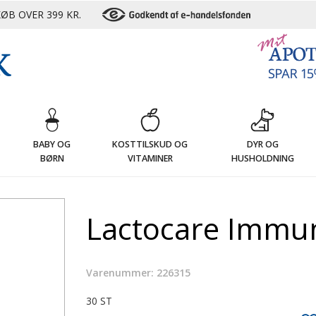
ØB OVER 399 KR.
G
BABY OG
KOSTTILSKUD OG
DYR OG
BØRN
VITAMINER
HUSHOLDNING
Lactocare Immun
Varenummer: 226315
30 ST