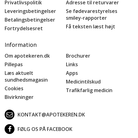
Privatlivspolitik
Adresse til returvarer
Leveringsbetingelser
Se fødevarestyrelses
smiley-rapporter
Betalingsbetingelser
Få teksten læst højt
Fortrydelsesret
Information
Om apotekeren.dk
Brochurer
Pillepas
Links
Læs aktuelt
Apps
sundhedsmagasin
Medicintilskud
Cookies
Trafikfarlig medicin
Bivirkninger
KONTAKT@APOTEKEREN.DK
FØLG OS PÅ FACEBOOK