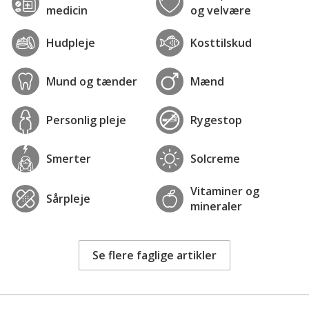
medicin
og velvære
Hudpleje
Kosttilskud
Mund og tænder
Mænd
Personlig pleje
Rygestop
Smerter
Solcreme
Vitaminer og
Sårpleje
mineraler
Se flere faglige artikler