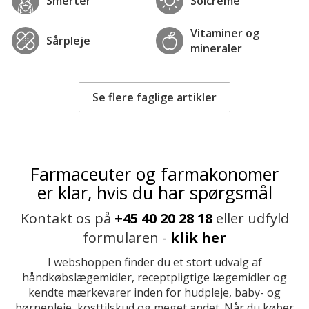
Smerter
Solcreme
Vitaminer og
Sårpleje
mineraler
Se flere faglige artikler
Farmaceuter og farmakonomer
er klar, hvis du har spørgsmål
Kontakt os på
+45 40 20 28 18
eller udfyld
formularen -
klik her
I webshoppen finder du et stort udvalg af
håndkøbslægemidler, receptpligtige lægemidler og
kendte mærkevarer inden for hudpleje, baby- og
børnepleje, kosttilskud og meget andet. Når du køber