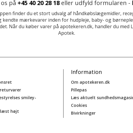
 os på
+45 40 20 28 18
eller udfyld formularen -
ppen finder du et stort udvalg af håndkøbslægemidler, recep
 kendte mærkevarer inden for hudpleje, baby- og børneplej
et. Når du køber varer på apotekeren.dk, handler du med 
Apotek.
Information
onsret
Om apotekeren.dk
 returvarer
Pillepas
estyrelses smiley-
Læs aktuelt sundhedsmagasi
Cookies
læst højt
Bivirkninger