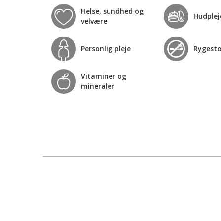
Helse, sundhed og
Hudplej
velvære
Personlig pleje
Rygest
Vitaminer og
mineraler