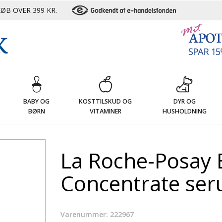
ØB OVER 399 KR.
G
BABY OG
KOSTTILSKUD OG
DYR OG
BØRN
VITAMINER
HUSHOLDNING
La Roche-Posay E
Concentrate ser
Varenummer: 222967