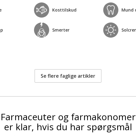
e
Kosttilskud
Mund 
op
Smerter
Solcre
Se flere faglige artikler
Farmaceuter og farmakonomer
er klar, hvis du har spørgsmål