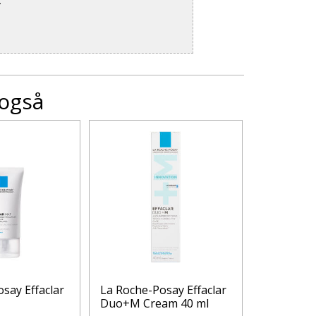
.
 også
say Effaclar
La Roche-Posay Effaclar
La Roche-
Duo+M Cream 40 ml
rensegel 