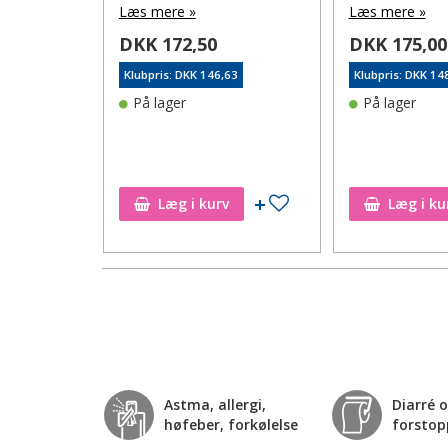
Læs mere »
Læs mere »
DKK 172,50
DKK 175,00
75
Klubpris: DKK 146,63
Klubpris: DKK 14
På lager
På lager
Tilføj til ønskeseddel
Tilføj til ønskeseddel
Læg i kurv
Læg i ku
Astma, allergi,
Diarré 
høfeber, forkølelse
forstop