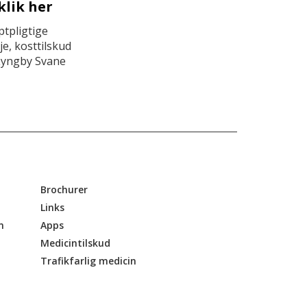
klik her
tpligtige
e, kosttilskud
Lyngby Svane
Brochurer
Links
n
Apps
Medicintilskud
Trafikfarlig medicin