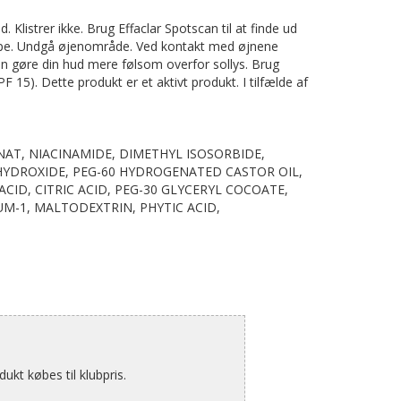
 Klistrer ikke. Brug Effaclar Spotscan til at finde ud
udtype. Undgå øjenområde. Ved kontakt med øjnene
an gøre din hud mere følsom overfor sollys. Brug
15). Dette produkt er et aktivt produkt. I tilfælde af
AT, NIACINAMIDE, DIMETHYL ISOSORBIDE,
 HYDROXIDE, PEG-60 HYDROGENATED CASTOR OIL,
ID, CITRIC ACID, PEG-30 GLYCERYL COCOATE,
UM-1, MALTODEXTRIN, PHYTIC ACID,
kt købes til klubpris.