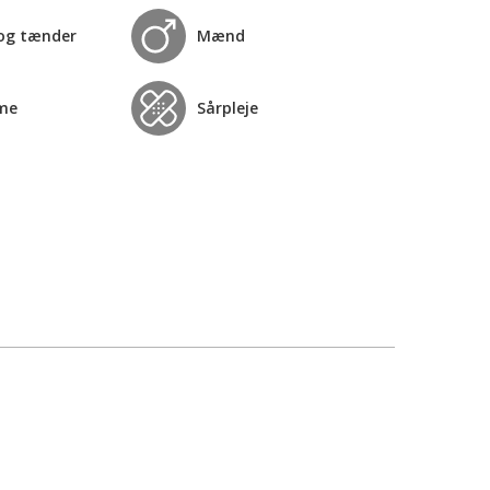
og tænder
Mænd
me
Sårpleje