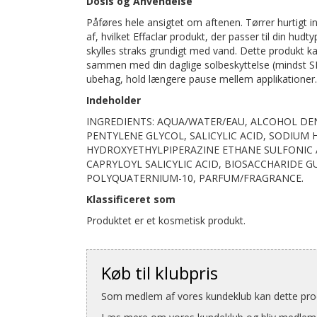
Dosis og Anvendelse
Påføres hele ansigtet om aftenen. Tørrer hurtigt ind.
af, hvilket Effaclar produkt, der passer til din h
skylles straks grundigt med vand. Dette produkt k
sammen med din daglige solbeskyttelse (mindst SPF 
ubehag, hold længere pause mellem applikationer.
Indeholder
INGREDIENTS: AQUA/WATER/EAU, ALCOHOL DEN
PENTYLENE GLYCOL, SALICYLIC ACID, SODIUM
HYDROXYETHYLPIPERAZINE ETHANE SULFONIC AC
CAPRYLOYL SALICYLIC ACID, BIOSACCHARIDE G
POLYQUATERNIUM-10, PARFUM/FRAGRANCE.
Klassificeret som
Produktet er et kosmetisk produkt.
Køb til klubpris
Som medlem af vores kundeklub kan dette produ