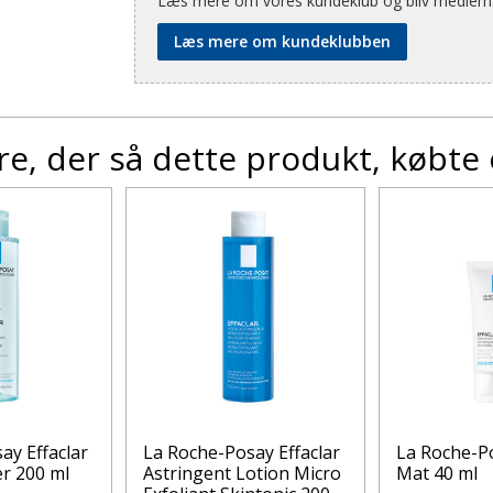
Læs mere om vores kundeklub og bliv medlem
Læs mere om kundeklubben
e, der så dette produkt, købte
ay Effaclar
La Roche-Posay Effaclar
La Roche-Po
er 200 ml
Astringent Lotion Micro
Mat 40 ml