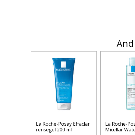
Andr
 Effaclar
La Roche-Posay Effaclar
La Roche-Pos
40 ml
rensegel 200 ml
Micellar Wat