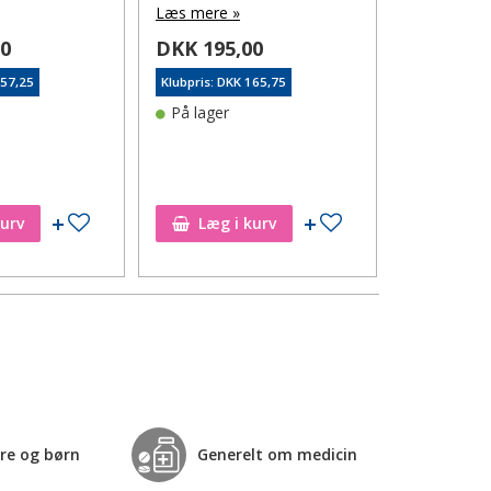
Læs mere »
Læs mere 
00
DKK 195,00
DKK 172
157,25
Klubpris: DKK 165,75
Klubpris: DK
På lager
På lager
Tilføj til ønskeseddel
Tilføj til ønskeseddel
kurv
Læg i kurv
Læg i
re og børn
Generelt om medicin