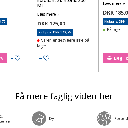
Exfoliant Skintonic 200
Læs mere »
ML
DKK 185,
Læs mere »
8,75
Klubpris: DKK 
DKK 175,00
På lager
Klubpris: DKK 148,75
Varen er desværre ikke på
lager
Tilføj til ønskeseddel
Tilføj til ønskeseddel
rv
Læg i 
Få mere faglig viden her
og
Dyr
Foræld
pelse