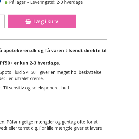
På lager
» Leveringstid: 2-3 hverdage
Læg i kurv
 apotekeren.dk og få varen tilsendt direkte til
PF50+ er kun 2-3 hverdage.
pots Fluid SPF50+ giver en meget høj beskyttelse
et i en ultralet creme.
. Til sensitiv og soleksponeret hud.
len. Påfør rigelige mængder og gentag ofte for at
dt eller tørret dig. For lille mængde giver et lavere