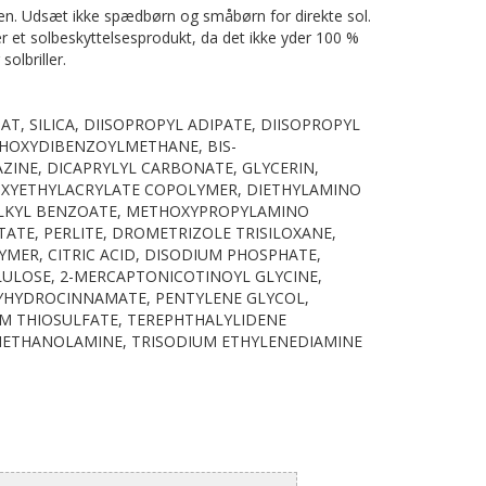
den. Udsæt ikke spædbørn og småbørn for direkte sol.
r et solbeskyttelsesprodukt, da det ikke yder 100 %
solbriller.
NAT, SILICA, DIISOPROPYL ADIPATE, DIISOPROPYL
THOXYDIBENZOYLMETHANE, BIS-
INE, DICAPRYLYL CARBONATE, GLYCERIN,
OXYETHYLACRYLATE COPOLYMER, DIETHYLAMINO
ALKYL BENZOATE, METHOXYPROPYLAMINO
TE, PERLITE, DROMETRIZOLE TRISILOXANE,
YMER, CITRIC ACID, DISODIUM PHOSPHATE,
LOSE, 2-MERCAPTONICOTINOYL GLYCINE,
XYHYDROCINNAMATE, PENTYLENE GLYCOL,
M THIOSULFATE, TEREPHTHALYLIDENE
IETHANOLAMINE, TRISODIUM ETHYLENEDIAMINE