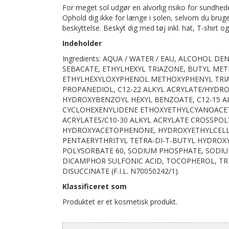
For meget sol udgør en alvorlig risiko for sundhe
Ophold dig ikke for længe i solen, selvom du bruge
beskyttelse. Beskyt dig med tøj inkl. hat, T-shirt og 
Indeholder
Ingredients: AQUA / WATER / EAU, ALCOHOL DE
SEBACATE, ETHYLHEXYL TRIAZONE, BUTYL ME
ETHYLHEXYLOXYPHENOL METHOXYPHENYL TRIAZ
PROPANEDIOL, C12-22 ALKYL ACRYLATE/HYDR
HYDROXYBENZOYL HEXYL BENZOATE, C12-15 
CYCLOHEXENYLIDENE ETHOXYETHYLCYANOACETA
ACRYLATES/C10-30 ALKYL ACRYLATE CROSSPOL
HYDROXYACETOPHENONE, HYDROXYETHYLCELLU
PENTAERYTHRITYL TETRA-DI-T-BUTYL HYDRO
POLYSORBATE 60, SODIUM PHOSPHATE, SODIU
DICAMPHOR SULFONIC ACID, TOCOPHEROL, TR
DISUCCINATE (F.I.L. N70050242/1).
Klassificeret som
Produktet er et kosmetisk produkt.