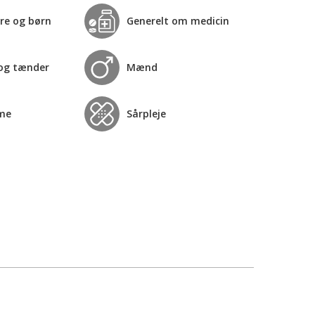
re og børn
Generelt om medicin
og tænder
Mænd
me
Sårpleje