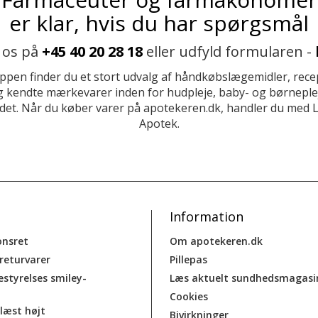
er klar, hvis du har spørgsmål
 os på
+45 40 20 28 18
eller udfyld formularen -
ppen finder du et stort udvalg af håndkøbslægemidler, recep
 kendte mærkevarer inden for hudpleje, baby- og børneplej
et. Når du køber varer på apotekeren.dk, handler du med 
Apotek.
Information
onsret
Om apotekeren.dk
 returvarer
Pillepas
estyrelses smiley-
Læs aktuelt sundhedsmagasi
Cookies
læst højt
Bivirkninger