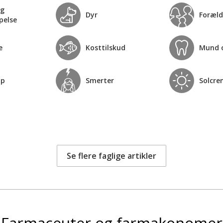
og
Dyr
Foræld
pelse
e
Kosttilskud
Mund 
op
Smerter
Solcre
Se flere faglige artikler
Farmaceuter og farmakonomer