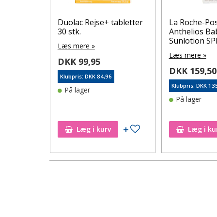
y
Duolac Rejse+ tabletter
La Roche-Po
une 400
30 stk.
Anthelios Ba
PF50+ 50
Sunlotion SP
Læs mere »
Læs mere »
DKK 99,95
DKK 159,50
Klubpris: DKK 84,96
Klubpris: DKK 13
På lager
65
På lager
Tilføj til ønskeseddel
Tilføj til ønskeseddel
Læg i kurv
Læg i ku