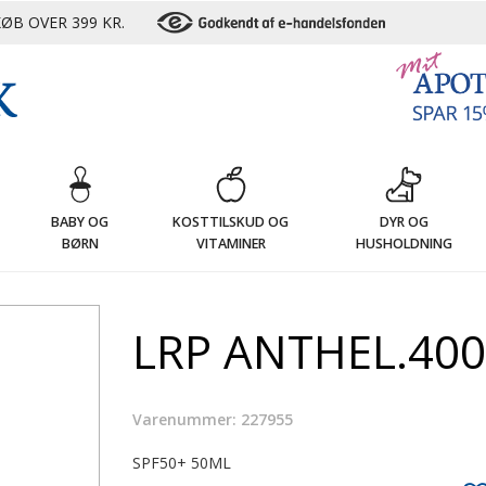
ØB OVER 399 KR.
G
BABY OG
KOSTTILSKUD OG
DYR OG
BØRN
VITAMINER
HUSHOLDNING
LRP ANTHEL.400
Varenummer: 227955
SPF50+ 50ML