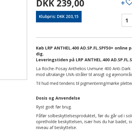
DKK 239,00
Klubpris: DKK 203,15
Køb LRP ANTHEL.400 AD.SP.FL.SPF50+ online på
dig.
Leveringstiden på LRP ANTHEL.400 AD.SP.FL.S
La Roche-Posay Anthelios Uvmune 400 Anti-Dark S
mod ultralange UVA-stråler til ansigt og øjenområd
Til hud med tendens til pigmentering/mørke pletter
Dosis og Anvendelse
Ryst godt før brug.
Påfør solbeskyttelsesproduktet, før du går ud i so
opretholde beskyttelsen, især hvis du har badet, sve
niveau af beskyttelse.