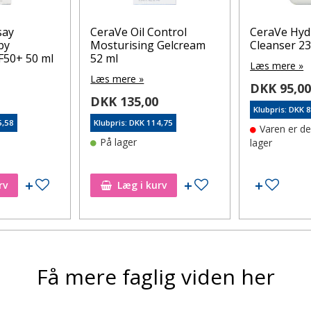
say
CeraVe Oil Control
CeraVe Hyd
by
Mosturising Gelcream
Cleanser 23
F50+ 50 ml
52 ml
Læs mere »
Læs mere »
DKK 95,0
DKK 135,00
Klubpris: DKK 
5,58
Klubpris: DKK 114,75
Varen er d
På lager
lager
Tilføj til ønskeseddel
Tilføj til ønskeseddel
Tilføj 
rv
Læg i kurv
Få mere faglig viden her