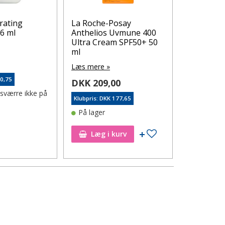
rating
La Roche-Posay
Duolac Re
6 ml
Anthelios Uvmune 400
30 stk.
Ultra Cream SPF50+ 50
Læs mere 
ml
0
DKK 99,
Læs mere »
80,75
Klubpris: DK
DKK 209,00
esværre ikke på
På lager
Klubpris: DKK 177,65
På lager
til ønskeseddel
Tilføj til ønskeseddel
Læg i kurv
Læg i