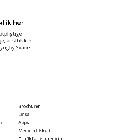
klik her
tpligtige
e, kosttilskud
Lyngby Svane
Brochurer
Links
n
Apps
Medicintilskud
Trafikfarlig medicin