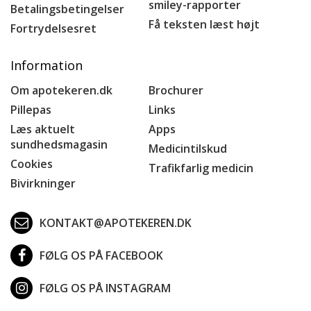
smiley-rapporter
Betalingsbetingelser
Få teksten læst højt
Fortrydelsesret
Information
Om apotekeren.dk
Brochurer
Pillepas
Links
Læs aktuelt
Apps
sundhedsmagasin
Medicintilskud
Cookies
Trafikfarlig medicin
Bivirkninger
KONTAKT@APOTEKEREN.DK
FØLG OS PÅ FACEBOOK
FØLG OS PÅ INSTAGRAM