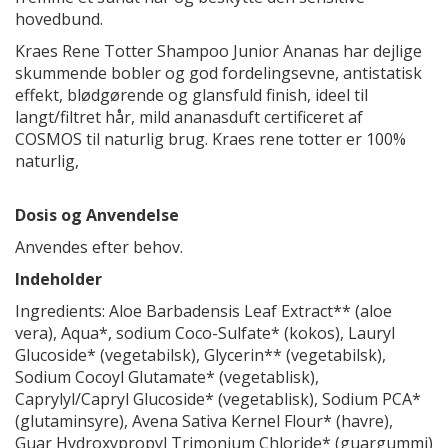
hovedbund.
Kraes Rene Totter Shampoo Junior Ananas har dejlige
skummende bobler og god fordelingsevne, antistatisk
effekt, blødgørende og glansfuld finish, ideel til
langt/filtret hår, mild ananasduft certificeret af
COSMOS til naturlig brug. Kraes rene totter er 100%
naturlig,
Dosis og Anvendelse
Anvendes efter behov.
Indeholder
Ingredients: Aloe Barbadensis Leaf Extract** (aloe
vera), Aqua*, sodium Coco-Sulfate* (kokos), Lauryl
Glucoside* (vegetabilsk), Glycerin** (vegetabilsk),
Sodium Cocoyl Glutamate* (vegetablisk),
Caprylyl/Capryl Glucoside* (vegetablisk), Sodium PCA*
(glutaminsyre), Avena Sativa Kernel Flour* (havre),
Guar Hydroxypropyl Trimonium Chloride* (guargummi)