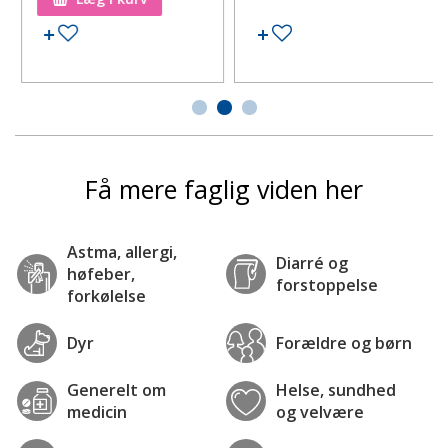
Tilføj til ønskeseddel
Tilføj til ønskeseddel
Få mere faglig viden her
Astma, allergi,
Diarré og
høfeber,
forstoppelse
forkølelse
Dyr
Forældre og børn
Generelt om
Helse, sundhed
medicin
og velvære