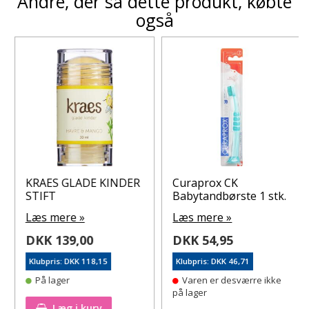
Andre, der så dette produkt, købte
også
KRAES GLADE KINDER
Curaprox CK
STIFT
Babytandbørste 1 stk.
Læs mere »
Læs mere »
DKK 139,00
DKK 54,95
Klubpris: DKK 118,15
Klubpris: DKK 46,71
På lager
Varen er desværre ikke
på lager
Læg i kurv