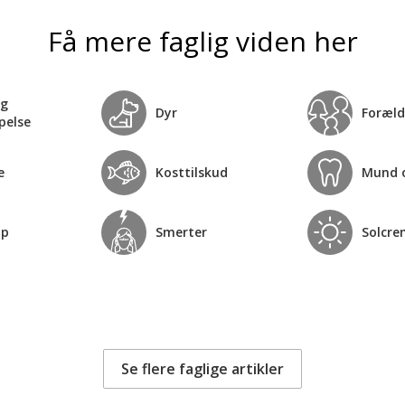
Få mere faglig viden her
og
Dyr
Foræld
pelse
e
Kosttilskud
Mund 
op
Smerter
Solcre
Se flere faglige artikler