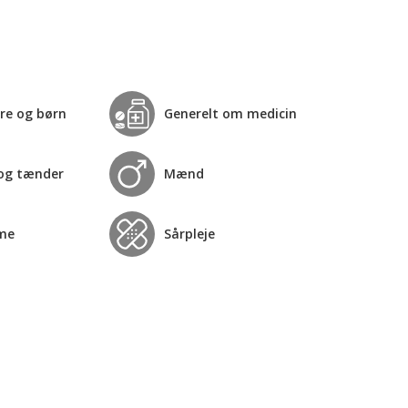
re og børn
Generelt om medicin
og tænder
Mænd
me
Sårpleje