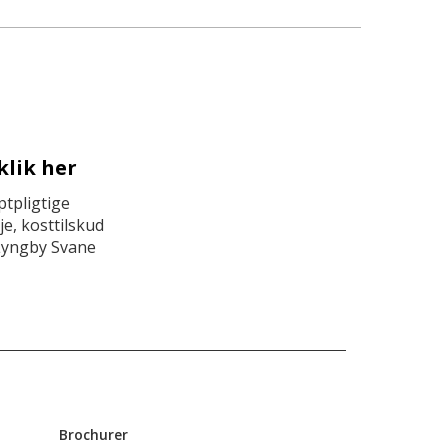
klik her
tpligtige
e, kosttilskud
Lyngby Svane
Brochurer