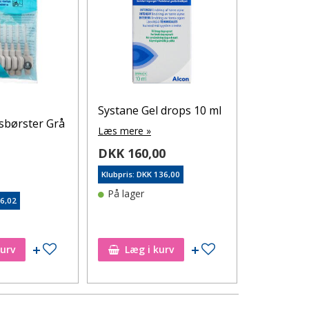
Systane Gel drops 10 ml
Vitry
børster Grå
Sikkerhed
Læs mere »
stk.
DKK 160,00
Læs mere 
Klubpris: DKK 136,00
0
DKK 78,
På lager
56,02
Klubpris: DK
På lager
Tilføj til ønskeseddel
Tilføj til ønskeseddel
kurv
Læg i kurv
Læg i