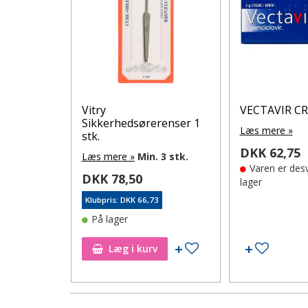
ops 10 ml
Vitry
VECTAVIR CR
Sikkerhedsørerenser 1
Læs mere »
stk.
DKK 62,75
Læs mere »
Min. 3 stk.
Varen er des
00
DKK 78,50
lager
Klubpris: DKK 66,73
På lager
Tilføj til ønskeseddel
Tilføj til ønskeseddel
Tilføj ti
Læg i kurv