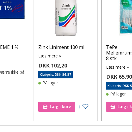
EME 1 %
Zink Liniment 100 ml
TePe
Mellemrums
Læs mere »
8 stk.
DKK 102,20
Læs mere »
værre ikke på
Klubpris: DKK 86,87
DKK 65,9
På lager
Klubpris: DKK 
På lager
l ønskeseddel
Tilføj til ønskeseddel
Læg i kurv
Læg i 