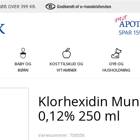
ØB OVER 399 KR.
G
BABY OG
KOSTTILSKUD OG
DYR OG
BØRN
VITAMINER
HUSHOLDNING
Klorhexidin Mun
0,12% 250 ml
Varenummer: 750556