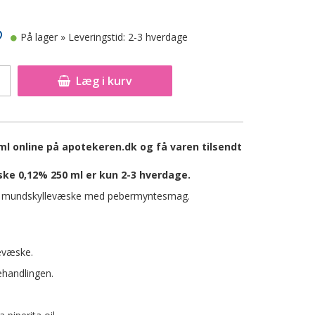
På lager
» Leveringstid: 2-3 hverdage
Læg i kurv
l online på apotekeren.dk og få varen tilsendt
ke 0,12% 250 ml er kun 2-3 hverdage.
nde mundskyllevæske med pebermyntesmag.
evæske.
ehandlingen.