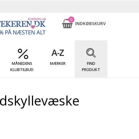
0
INDKØBSKURV
MÅNEDENS
MÆRKER
FIND
KLUBTILBUD
PRODUKT
dskyllevæske