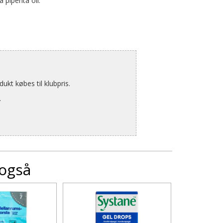
 piperita oil.
kt købes til klubpris.
.
 også