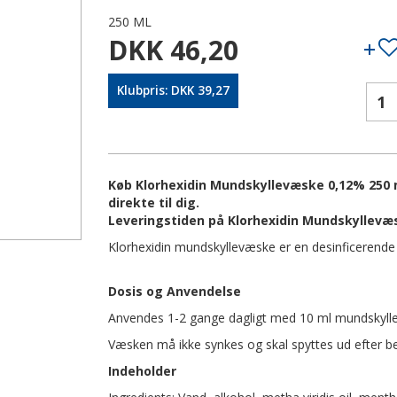
250 ML
DKK 46,20
Klubpris: DKK 39,27
Køb Klorhexidin Mundskyllevæske 0,12% 250 m
direkte til dig.
Leveringstiden på Klorhexidin Mundskyllevæs
Klorhexidin mundskyllevæske er en desinficere
Dosis og Anvendelse
Anvendes 1-2 gange dagligt med 10 ml mundskyll
Væsken må ikke synkes og skal spyttes ud efter b
Indeholder