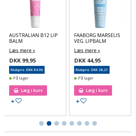
AUSTRALIAN B12 LIP
FAABORG MARSELIS
BALM
VEG. LIPBALM
Læs mere »
Læs mere »
DKK 99,95
DKK 44,95
Klubpris: DKK 84,96
Klubpris: DKK 38,21
På lager
På lager
Læg i kurv
Læg i kurv
Tilføj til ønskeseddel
Tilføj til ønskeseddel