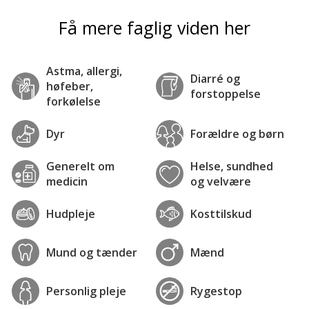
Få mere faglig viden her
Astma, allergi,
Diarré og
høfeber,
forstoppelse
forkølelse
Dyr
Forældre og børn
Generelt om
Helse, sundhed
medicin
og velvære
Hudpleje
Kosttilskud
Mund og tænder
Mænd
Personlig pleje
Rygestop