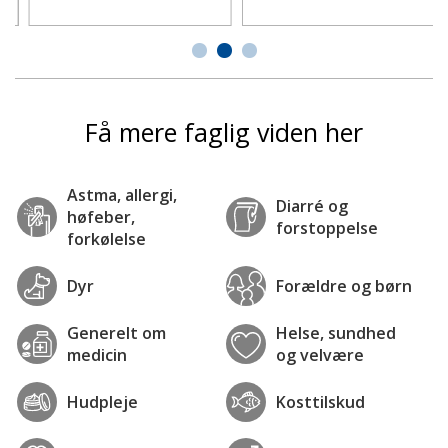
Få mere faglig viden her
Astma, allergi,
Diarré og
høfeber,
forstoppelse
forkølelse
Dyr
Forældre og børn
Generelt om
Helse, sundhed
medicin
og velvære
Hudpleje
Kosttilskud