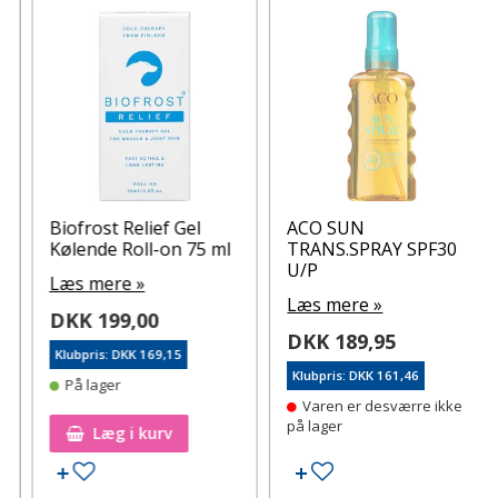
Biofrost Relief Gel
ACO SUN
Kølende Roll-on 75 ml
TRANS.SPRAY SPF30
U/P
Læs mere »
Læs mere »
DKK 199,00
DKK 189,95
Klubpris: DKK 169,15
Klubpris: DKK 161,46
På lager
Varen er desværre ikke
på lager
Læg i kurv
Tilføj til ønskeseddel
Tilføj til ønskeseddel