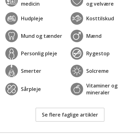
medicin
og velvære
Hudpleje
Kosttilskud
Mund og tænder
Mænd
Personlig pleje
Rygestop
Smerter
Solcreme
Vitaminer og
Sårpleje
mineraler
Se flere faglige artikler