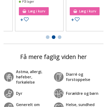
På lager
Læg i kurv
Læg i kurv
Tilføj til ønskeseddel
Tilføj til ønskeseddel
Få mere faglig viden her
Astma, allergi,
Diarré og
høfeber,
forstoppelse
forkølelse
Dyr
Forældre og børn
Generelt om
Helse, sundhed