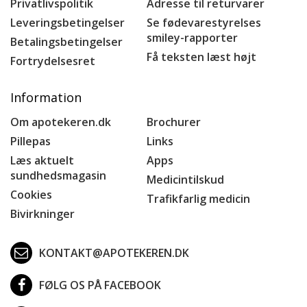
Privatlivspolitik
Adresse til returvarer
Leveringsbetingelser
Se fødevarestyrelses
smiley-rapporter
Betalingsbetingelser
Få teksten læst højt
Fortrydelsesret
Information
Om apotekeren.dk
Brochurer
Pillepas
Links
Læs aktuelt
Apps
sundhedsmagasin
Medicintilskud
Cookies
Trafikfarlig medicin
Bivirkninger
KONTAKT@APOTEKEREN.DK
FØLG OS PÅ FACEBOOK