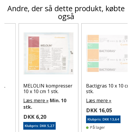
Andre, der så dette produkt, købte
også
MELOLIN kompresser
Bactigras 10 x 10 cm 1
10 x 10 cm 1 stk.
stk.
Læs mere »
Min. 10
Læs mere »
stk.
DKK 16,05
DKK 6,20
Klubpris: DKK 13,64
Klubpris: DKK 5,27
På lager