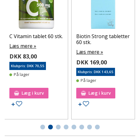
C Vitamin tablet 60 stk.
Biotin Strong tabletter
60 stk.
Læs mere »
Læs mere »
DKK 83,00
DKK 169,00
Klubpris: DKK 70,55
Klubpris: DKK 143,65
På lager
På lager
Læg i kurv
Læg i kurv
Tilføj til ønskeseddel
Tilføj til ønskeseddel