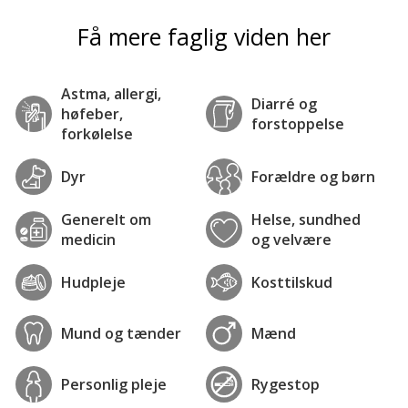
Få mere faglig viden her
Astma, allergi,
Diarré og
høfeber,
forstoppelse
forkølelse
Dyr
Forældre og børn
Generelt om
Helse, sundhed
medicin
og velvære
Hudpleje
Kosttilskud
Mund og tænder
Mænd
Personlig pleje
Rygestop