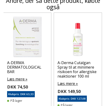
Andre, der så dette produkt, købte
også
A-DERMA
A-Derma Cutalgan
DERMATOLOGICAL
Spray til at minimere
BAR
risikoen for allergiske
reaktioner 100 ml
Læs mere »
Læs mere »
DKK 74,50
DKK 149,50
Klubpris: DKK 63,33
Klubpris: DKK 127,08
På lager
På lager