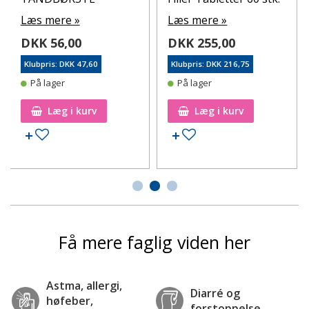
Læs mere »
Læs mere »
DKK 56,00
DKK 255,00
Klubpris: DKK 47,60
Klubpris: DKK 216,75
På lager
På lager
Læg i kurv
Læg i kurv
Tilføj til ønskeseddel
Tilføj til ønskeseddel
Få mere faglig viden her
Astma, allergi,
Diarré og
høfeber,
forstoppelse