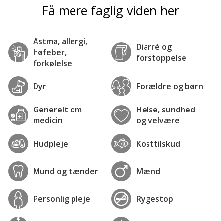
Få mere faglig viden her
Astma, allergi,
Diarré og
høfeber,
forstoppelse
forkølelse
Dyr
Forældre og børn
Generelt om
Helse, sundhed
medicin
og velvære
Hudpleje
Kosttilskud
Mund og tænder
Mænd
Personlig pleje
Rygestop