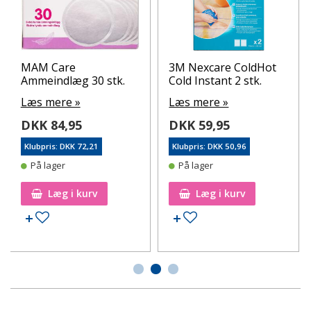
MAM Care
3M Nexcare ColdHot
Ammeindlæg 30 stk.
Cold Instant 2 stk.
Læs mere »
Læs mere »
DKK 84,95
DKK 59,95
Klubpris: DKK 72,21
Klubpris: DKK 50,96
På lager
På lager
Læg i kurv
Læg i kurv
Tilføj til ønskeseddel
Tilføj til ønskeseddel