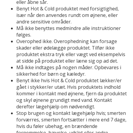
eller åbne sår.
Benyt Hot & Cold produktet med forsigtighed,
især når den anvendes rundt om øjnene, eller
andre sensitive områder.
Må ikke benyttes medmindre alle instruktioner
følges.
Overophed ikke. Overophedning kan forsage
skader eller ødelægge produktet. Tilfør ikke
produktet ekstra tryk eller vægt ved eksempelvis
at sidde på produktet eller læne sig op ad det.
Må ikke indtages på nogen måder. Opbevares i
sikkerhed for børn og kæledyr.
Benyt ikke hvis Hot & Cold produktet lækker/er
gået i stykker/er utæt. Hvis produktets indhold
kommer i kontakt med øjnene, fjern da produktet
og skyl øjnene grundigt med vand. Kontakt
derefter lægehjælp om nødvendigt.
Stop brugen og kontakt lægehjælp hvis; smerten
forværres, smerten fortsætter i mere end 7 dage,
hvis du føler ubehag, en brændende
fornemmelse, hævelse, udslet eller andre