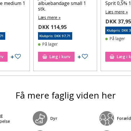
e medium 1
albuebandage small 1
Sprit 0,5% 
stk.
Læs mere »
Læs mere »
DKK 37,9
DKK 114,95
Klubpris: DKK 
,71
Klubpris: DKK 97,71
På lager
På lager
Tilføj til ønskeseddel
Tilføj til ønskeseddel
rv
Læg i kurv
Læg i 
Få mere faglig viden her
og
Dyr
Foræld
pelse