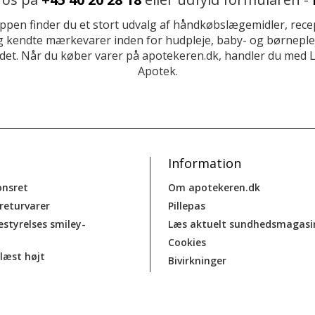
ppen finder du et stort udvalg af håndkøbslægemidler, recep
 kendte mærkevarer inden for hudpleje, baby- og børneplej
et. Når du køber varer på apotekeren.dk, handler du med 
Apotek.
Information
onsret
Om apotekeren.dk
 returvarer
Pillepas
estyrelses smiley-
Læs aktuelt sundhedsmagasi
Cookies
læst højt
Bivirkninger