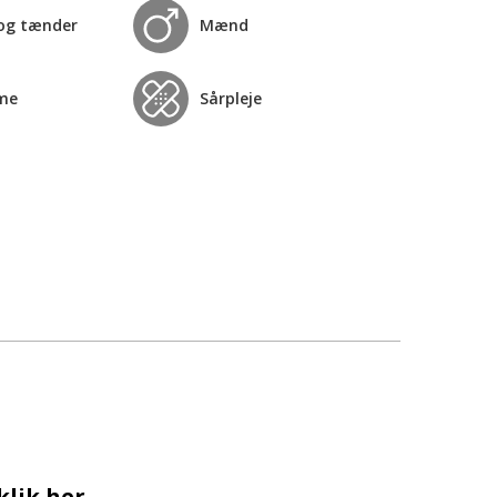
og tænder
Mænd
me
Sårpleje
klik her