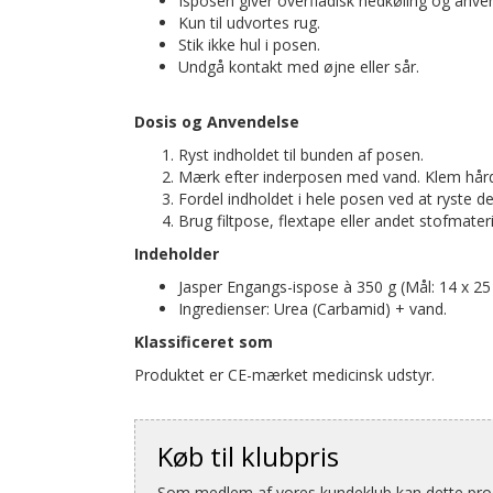
Isposen giver overfladisk nedkøling og anve
Kun til udvortes rug.
Stik ikke hul i posen.
Undgå kontakt med øjne eller sår.
Dosis og Anvendelse
Ryst indholdet til bunden af posen.
Mærk efter inderposen med vand. Klem hårdt,
Fordel indholdet i hele posen ved at ryste de
Brug filtpose, flextape eller andet stofmate
Indeholder
Jasper Engangs-ispose à 350 g (Mål: 14 x 25
Ingredienser: Urea (Carbamid) + vand.
Klassificeret som
Produktet er CE-mærket medicinsk udstyr.
Køb til klubpris
Som medlem af vores kundeklub kan dette produ