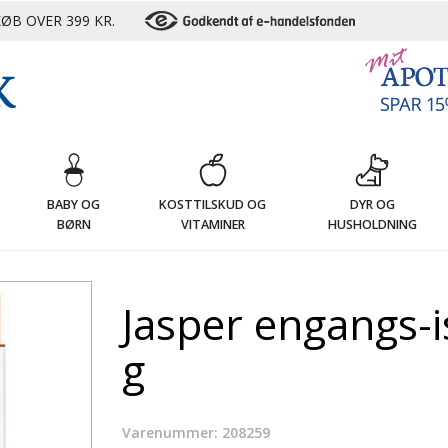
ØB OVER 399 KR.
G
BABY OG
KOSTTILSKUD OG
DYR OG
BØRN
VITAMINER
HUSHOLDNING
Jasper engangs-i
g
Varenummer: 208259