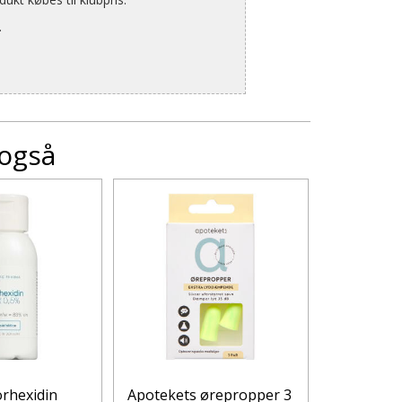
.
 også
orhexidin
Apotekets ørepropper 3
GingerOrg