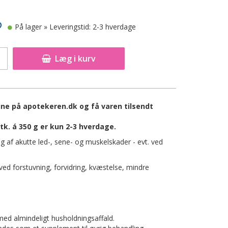
På lager
» Leveringstid: 2-3 hverdage
Læg i kurv
ine på apotekeren.dk og få varen tilsendt
k. á 350 g er kun 2-3 hverdage.
g af akutte led-, sene- og muskelskader - evt. ved
ed forstuvning, forvidring, kvæstelse, mindre
ed almindeligt husholdningsaffald.