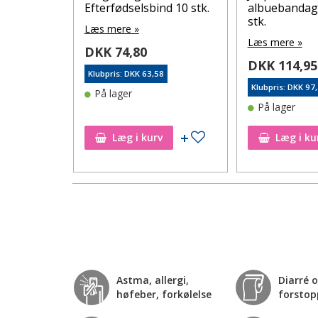
Efterfødselsbind 10 stk.
albuebandag
stk.
Læs mere »
Læs mere »
DKK 74,80
DKK 114,95
0
Klubpris: DKK 63,58
Klubpris: DKK 97
På lager
På lager
Tilføj til ønskeseddel
Tilføj til ønskeseddel
Læg i kurv
Læg i ku
Astma, allergi,
Diarré 
høfeber, forkølelse
forstop