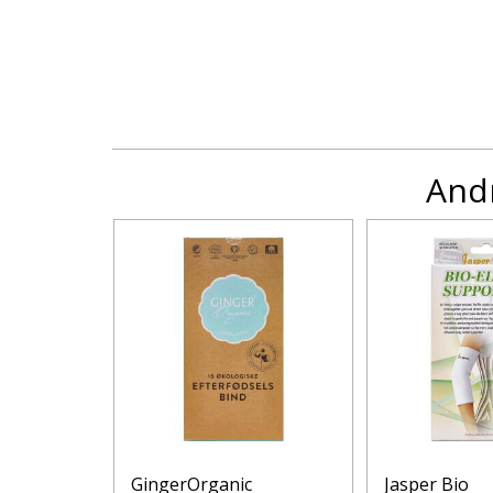
Andr
propper 3
GingerOrganic
Jasper Bio