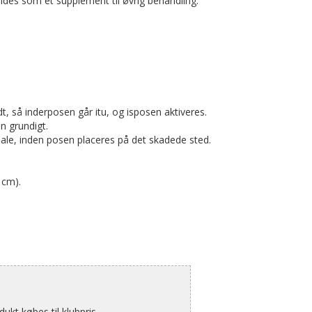
ndes som et supplement til øvrig behandling.
 så inderposen går itu, og isposen aktiveres.
n grundigt.
riale, inden posen placeres på det skadede sted.
 cm).
kt købes til klubpris.