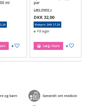
100 ml
par
Efterfødse
Læs mere »
Læs mere 
5
DKK 32,00
DKK 74,
32,26
Klubpris: DKK 27,20
Klubpris: DK
På lager
På lager
Tilføj til ønskeseddel
Tilføj til ønskeseddel
kurv
Læg i kurv
Læg i
re og børn
Generelt om medicin