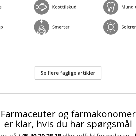
e
Kosttilskud
Mund 
op
Smerter
Solcre
Se flere faglige artikler
Farmaceuter og farmakonomer
er klar, hvis du har spørgsmål
 os på
+45 40 20 28 18
eller udfyld formularen -