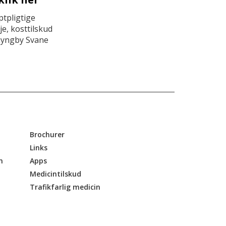
tpligtige
e, kosttilskud
Lyngby Svane
Brochurer
Links
n
Apps
Medicintilskud
Trafikfarlig medicin