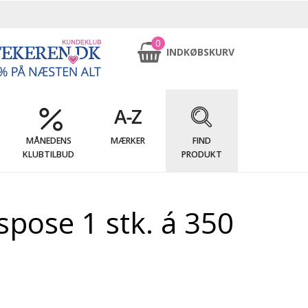
0
INDKØBSKURV
MÅNEDENS
MÆRKER
FIND
KLUBTILBUD
PRODUKT
spose 1 stk. á 350