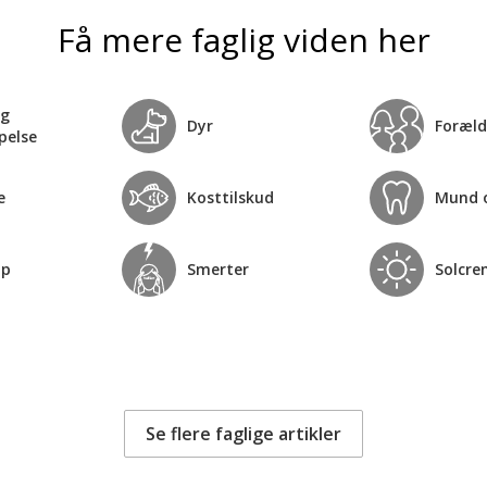
Få mere faglig viden her
og
Dyr
Foræld
pelse
e
Kosttilskud
Mund 
op
Smerter
Solcre
Se flere faglige artikler