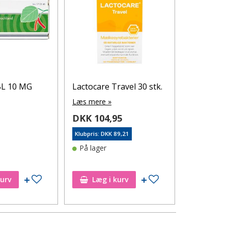
L 10 MG
Lactocare Travel 30 stk.
Lactocare 
Læs mere »
Læs mere 
0
DKK 104,95
DKK 169
Klubpris: DKK 89,21
Klubpris: DK
På lager
På lager
Tilføj til ønskeseddel
Tilføj til ønskeseddel
kurv
Læg i kurv
Læg i