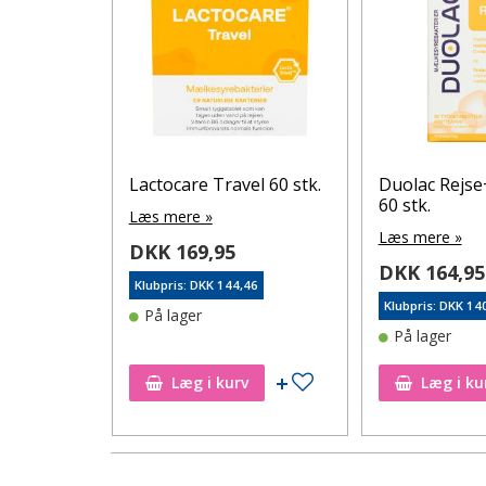
l 30 stk.
Lactocare Travel 60 stk.
Duolac Rejse
60 stk.
Læs mere »
Læs mere »
DKK 169,95
DKK 164,95
1
Klubpris: DKK 144,46
Klubpris: DKK 14
På lager
På lager
Tilføj til ønskeseddel
Tilføj til ønskeseddel
Læg i kurv
Læg i ku