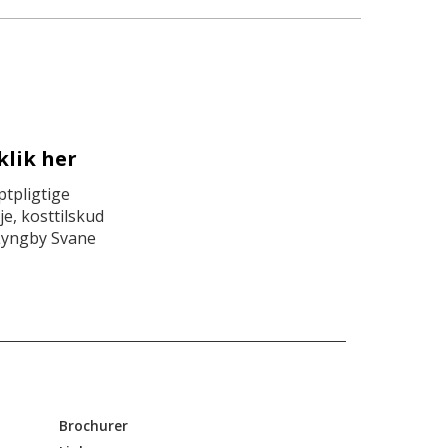
klik her
tpligtige
e, kosttilskud
Lyngby Svane
Brochurer