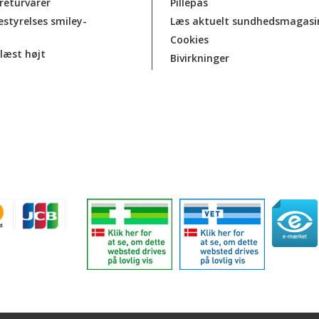
 returvarer
Pillepas
estyrelses smiley-
Læs aktuelt sundhedsmagasi
Cookies
læst højt
Bivirkninger