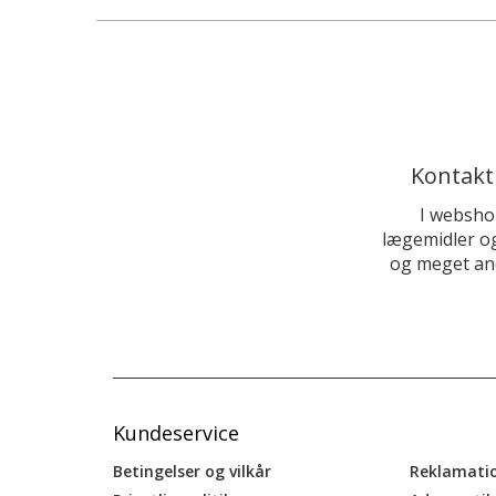
Kontakt
I websho
lægemidler og
og meget and
Kundeservice
Betingelser og vilkår
Reklamati