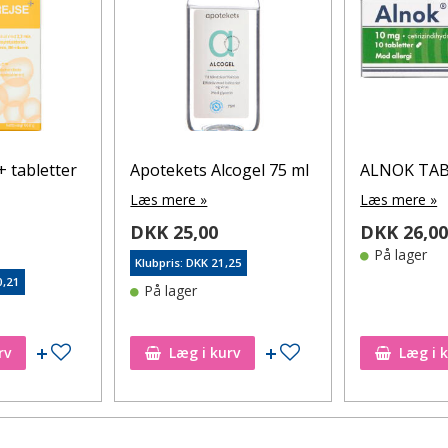
+ tabletter
Apotekets Alcogel 75 ml
ALNOK TAB
Læs mere »
Læs mere »
DKK 25,00
DKK 26,0
På lager
Klubpris: DKK 21,25
0,21
På lager
Tilføj til ønskeseddel
Tilføj til ønskeseddel
rv
Læg i kurv
Læg i 