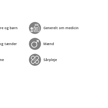
re og børn
Generelt om medicin
og tænder
Mænd
me
Sårpleje