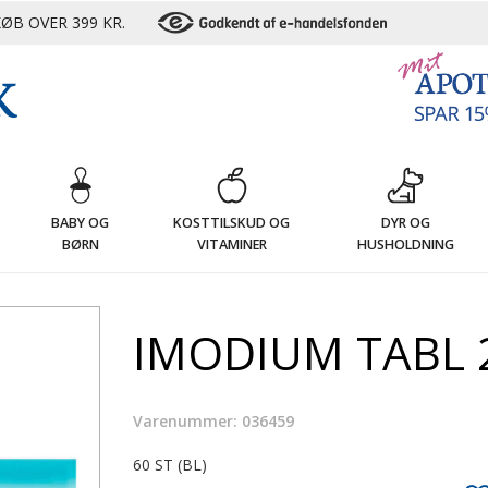
ØB OVER 399 KR.
G
BABY OG
KOSTTILSKUD OG
DYR OG
BØRN
VITAMINER
HUSHOLDNING
IMODIUM TABL 
Varenummer: 036459
60 ST (BL)