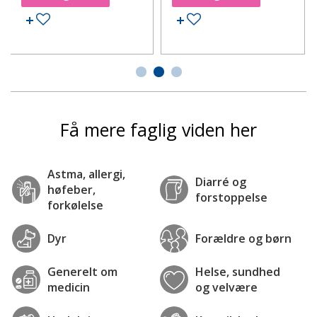
Tilføj til ønskeseddel
Tilføj til ønskeseddel
Få mere faglig viden her
Astma, allergi,
Diarré og
høfeber,
forstoppelse
forkølelse
Dyr
Forældre og børn
Generelt om
Helse, sundhed
medicin
og velvære