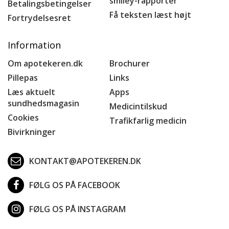
smiley-rapporter
Betalingsbetingelser
Få teksten læst højt
Fortrydelsesret
Information
Om apotekeren.dk
Brochurer
Pillepas
Links
Læs aktuelt
Apps
sundhedsmagasin
Medicintilskud
Cookies
Trafikfarlig medicin
Bivirkninger
KONTAKT@APOTEKEREN.DK
FØLG OS PÅ FACEBOOK
FØLG OS PÅ INSTAGRAM