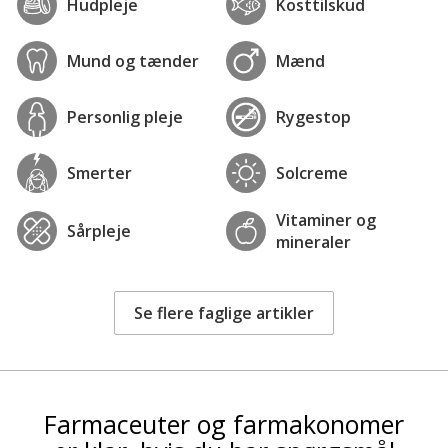
Hudpleje
Kosttilskud
Mund og tænder
Mænd
Personlig pleje
Rygestop
Smerter
Solcreme
Vitaminer og
Sårpleje
mineraler
Se flere faglige artikler
Farmaceuter og farmakonomer