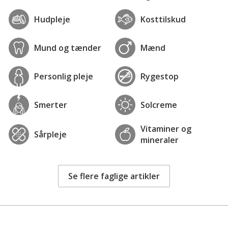
Hudpleje
Kosttilskud
Mund og tænder
Mænd
Personlig pleje
Rygestop
Smerter
Solcreme
Vitaminer og
Sårpleje
mineraler
Se flere faglige artikler