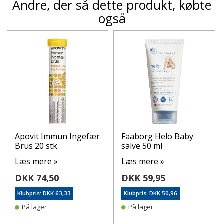
Andre, der så dette produkt, købte
også
Apovit Immun Ingefær
Faaborg Helo Baby
Brus 20 stk.
salve 50 ml
Læs mere »
Læs mere »
DKK 74,50
DKK 59,95
Klubpris: DKK 63,33
Klubpris: DKK 50,96
På lager
På lager