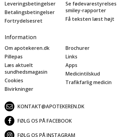
Leveringsbetingelser
Se fødevarestyrelses
smiley-rapporter
Betalingsbetingelser
Få teksten læst højt
Fortrydelsesret
Information
Om apotekeren.dk
Brochurer
Pillepas
Links
Læs aktuelt
Apps
sundhedsmagasin
Medicintilskud
Cookies
Trafikfarlig medicin
Bivirkninger
KONTAKT@APOTEKEREN.DK
FØLG OS PÅ FACEBOOK
FØLG OS PÅ INSTAGRAM