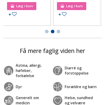
Læg i kurv
Læg i kurv
Tilføj til ønskeseddel
Tilføj til ønskeseddel
Få mere faglig viden her
Astma, allergi,
Diarré og
høfeber,
forstoppelse
forkølelse
Dyr
Forældre og børn
Generelt om
Helse, sundhed
medicin
og velvære