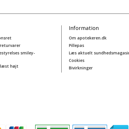
Information
onsret
Om apotekeren.dk
 returvarer
Pillepas
estyrelses smiley-
Læs aktuelt sundhedsmagasi
Cookies
læst højt
Bivirkninger