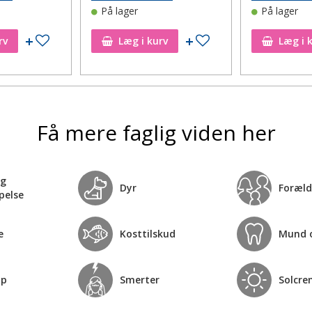
På lager
På lager
Tilføj til ønskeseddel
Tilføj til ønskeseddel
rv
Læg i kurv
Læg i 
Få mere faglig viden her
og
Dyr
Foræld
pelse
e
Kosttilskud
Mund 
op
Smerter
Solcre