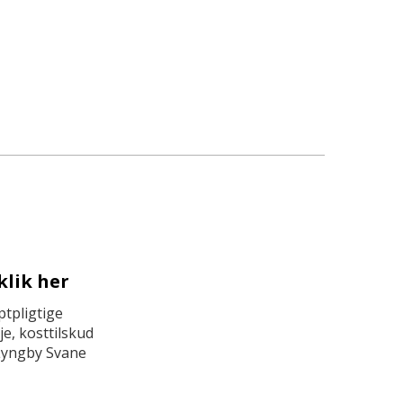
klik her
tpligtige
e, kosttilskud
Lyngby Svane