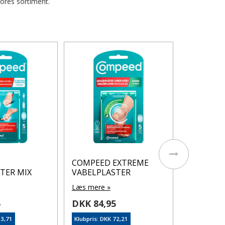
vores sortiment.
Hansaplas
Protectio
S 10 stk.
Læs mere 
DKK 83,
Klubpris: DK
På lager
COMPEED EXTREME
TER MIX
VABELPLASTER
Læs mere »
5
DKK 84,95
63,71
Klubpris: DKK 72,21