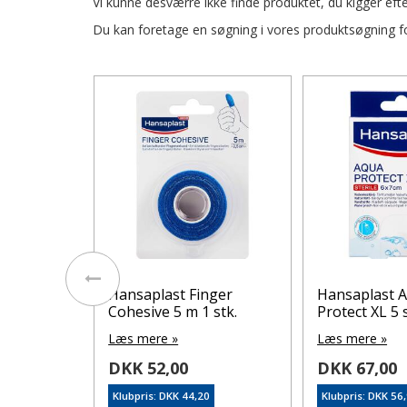
Vi kunne desværre ikke finde produktet, du kigger efte
Du kan foretage en søgning i vores produktsøgning for
MED FOD
Hansaplast Finger
Hansaplast 
Cohesive 5 m 1 stk.
Protect XL 5 s
Læs mere »
Læs mere »
DKK 52,00
DKK 67,00
5
Klubpris: DKK 44,20
Klubpris: DKK 56