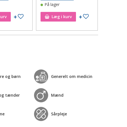
På lager
Tilføj til ønskeseddel
Tilføj til ønskeseddel
kurv
Læg i kurv
Læg i
re og børn
Generelt om medicin
og tænder
Mænd
me
Sårpleje