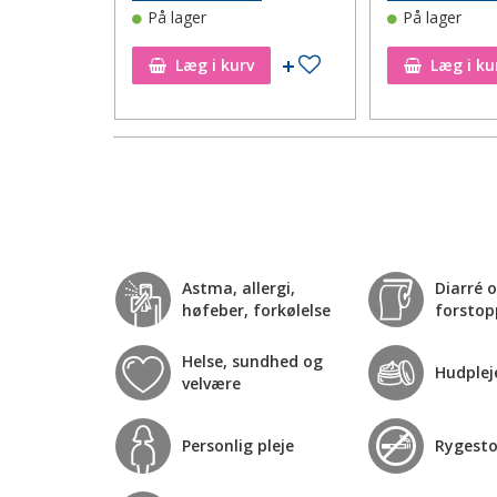
På lager
På lager
Tilføj til ønskeseddel
Tilføj til ønskeseddel
Læg i kurv
Læg i ku
Astma, allergi,
Diarré 
høfeber, forkølelse
forstop
Helse, sundhed og
Hudplej
velvære
Personlig pleje
Rygest