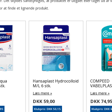
r. Det skyldes sandsynligvis, at produktet er udgået eller taget ud af 
 at finde et lignende produkt.
Aqua
Hansaplast Hydrocolloid
COMPEED
tk.
M/L 6 stk.
VABELPLAS
Læs mere »
Læs mere »
DKK 59,00
DKK 74,9
,95
Klubpris: DKK 50,15
Klubpris: DKK 