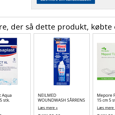
e, der så dette produkt, købte
Aqua
NEILMED
Mepore Film
tk.
WOUNDWASH SÅRRENS
15 cm 5 stk.
Læs mere »
Læs mere »