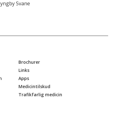
Lyngby Svane
Brochurer
Links
n
Apps
Medicintilskud
Trafikfarlig medicin