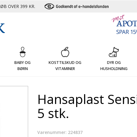
ØB OVER 399 KR.
G
BABY OG
KOSTTILSKUD OG
DYR OG
BØRN
VITAMINER
HUSHOLDNING
Hansaplast Sens
5 stk.
Varenummer: 224837