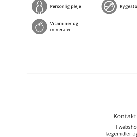
Personlig pleje
Rygest
Vitaminer og
mineraler
Kontakt
I websho
lægemidler og