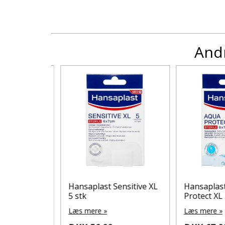
Andr
ua
Hansaplast Sensitive XL
Hansaplast 
tk.
5 stk
Protect XL 5 s
Læs mere »
Læs mere »