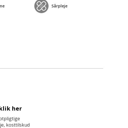
me
Sårpleje
klik her
tpligtige
e, kosttilskud