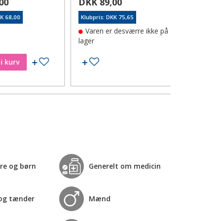
0
DKK 89,00
DKK 56,
68,00
Klubpris: DKK 75,65
Klubpris: DK
Varen er desværre ikke på
På lager
lager
Tilføj til ønskeseddel
Tilføj til ønskeseddel
kurv
Læg i
re og børn
Generelt om medicin
og tænder
Mænd