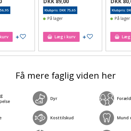
DKK 89,00
DKK 80,0
,95
Klubpris: DKK 75,65
Klubpris: DKK 
På lager
På lager
Tilføj til ønskeseddel
Tilføj til ønskeseddel
rv
Læg i kurv
Læg i 
Få mere faglig viden her
og
Dyr
Foræld
pelse
e
Kosttilskud
Mund 