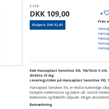
5 STK
DKK 109,00
Prøv e
Klubpris: DKK 92,65
Hansap
Hansap
Hansapl
Hansap
Hansap
Køb Hansaplast Sensitive 3XL 10x15cm 5 stk. 
direkte til dig.
Leveringstiden på Hansaplast Sensitive 3XL 
Hansaplast Sensitive 3XL er ekstra hudvenlige sårp
beskytte mellemstore og større sår. God til mindre
klæbeevne og klæbefri sårpude. Meget absorberende.
Bemærkning