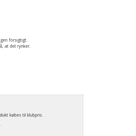
en forsigtigt.
, at det rynker.
kt købes til klubpris.
.