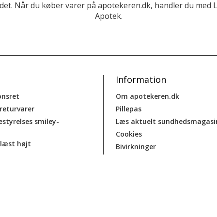
et. Når du køber varer på apotekeren.dk, handler du med 
Apotek.
Information
onsret
Om apotekeren.dk
 returvarer
Pillepas
estyrelses smiley-
Læs aktuelt sundhedsmagasi
Cookies
læst højt
Bivirkninger