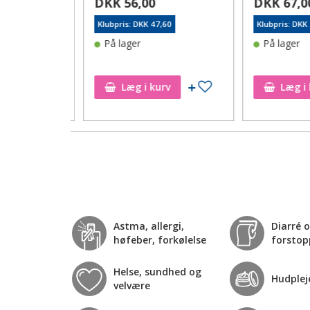
DKK 56,00
DKK 67,00
5
Klubpris: DKK 47,60
Klubpris: DKK 56
rre ikke på
På lager
På lager
ønskeseddel
Tilføj til ønskeseddel
Læg i kurv
Læg i ku
Astma, allergi,
Diarré 
høfeber, forkølelse
forstop
Helse, sundhed og
Hudplej
velvære