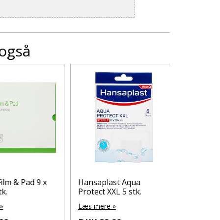
 også
 & Pad 9 x
Hansaplast Aqua
Hansaplas
Protect XXL 5 stk.
5 stk
Læs mere »
Læs mere 