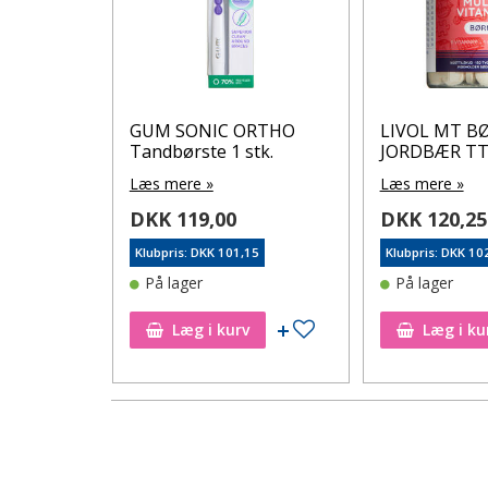
ndbørste
GUM SONIC ORTHO
LIVOL MT B
Tandbørste 1 stk.
JORDBÆR T
Læs mere »
Læs mere »
DKK 119,00
DKK 120,25
15
Klubpris: DKK 101,15
Klubpris: DKK 10
På lager
På lager
Tilføj til ønskeseddel
Tilføj til ønskeseddel
Læg i kurv
Læg i ku