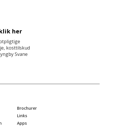
klik her
tpligtige
e, kosttilskud
Lyngby Svane
Brochurer
Links
n
Apps