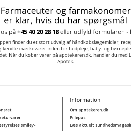
Farmaceuter og farmakonomer
er klar, hvis du har spørgsmål
 os på
+45 40 20 28 18
eller udfyld formularen -
ppen finder du et stort udvalg af håndkøbslægemidler, recep
 kendte mærkevarer inden for hudpleje, baby- og børneplej
et. Når du køber varer på apotekeren.dk, handler du med 
Apotek.
Information
onsret
Om apotekeren.dk
 returvarer
Pillepas
estyrelses smiley-
Læs aktuelt sundhedsmagasi