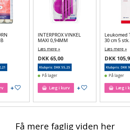
ØRN
INTERPROX VINKEL
Leukomed T
TB
MAXI 0,94MM
30 cm 5 stk.
Læs mere »
Læs mere »
DKK 65,00
DKK 105,
2,21
Klubpris: DKK 55,25
Klubpris: DKK 
På lager
På lager
Tilføj til ønskeseddel
Tilføj til ønskeseddel
rv
Læg i kurv
Læg i 
Få mere faglig viden her