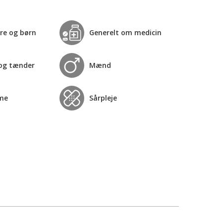
re og børn
Generelt om medicin
og tænder
Mænd
me
Sårpleje