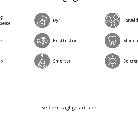
og
Dyr
Foræld
pelse
e
Kosttilskud
Mund 
op
Smerter
Solcre
Se flere faglige artikler