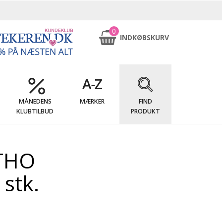
0
INDKØBSKURV
MÅNEDENS
MÆRKER
FIND
KLUBTILBUD
PRODUKT
THO
stk.