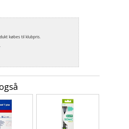
kt købes til klubpris.
.
 også