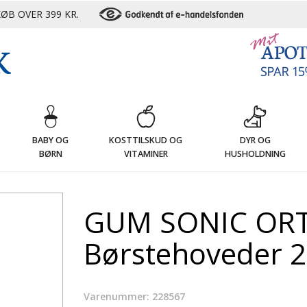
ØB OVER 399 KR.
G
BABY OG
KOSTTILSKUD OG
DYR OG
BØRN
VITAMINER
HUSHOLDNING
GUM SONIC OR
Børstehoveder 2 
Varenummer: 228567