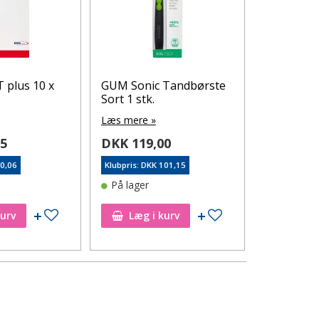
 plus 10 x
GUM Sonic Tandbørste
GUM SON
Sort 1 stk.
Tandbørst
Læs mere »
Læs mere 
95
DKK 119,00
DKK 119
90,06
Klubpris: DKK 101,15
Klubpris: DK
På lager
På lager
Tilføj til ønskeseddel
Tilføj til ønskeseddel
kurv
Læg i kurv
Læg i