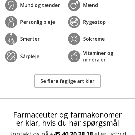
Mund og tænder
Mænd
Personlig pleje
Rygestop
Smerter
Solcreme
Vitaminer og
Sårpleje
mineraler
Se flere faglige artikler
Farmaceuter og farmakonomer
er klar, hvis du har spørgsmål
Kontakt os på
+45 40 20 28 18
eller udfyld