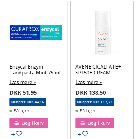
Enzycal Enzym
AVENE CICALFATE+
Tandpasta Mint 75 ml
SPF50+ CREAM
Læs mere »
Læs mere »
DKK 51,95
DKK 138,50
Klubpris: DKK 44,16
Klubpris: DKK 117,73
På lager
På lager
Læg i kurv
Læg i kurv
Tilføj til ønskeseddel
Tilføj til ønskeseddel