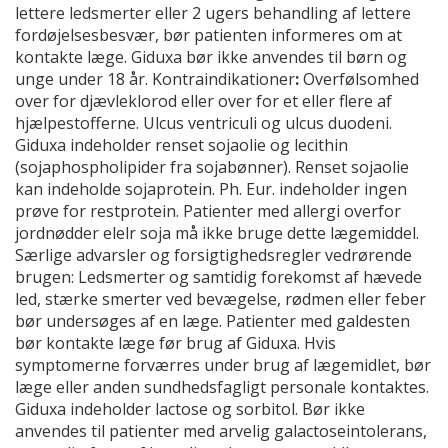
lettere ledsmerter eller 2 ugers behandling af lettere
fordøjelsesbesvær, bør patienten informeres om at
kontakte læge. Giduxa bør ikke anvendes til børn og
unge under 18 år. Kontraindikationer
:
Overfølsomhed
over for djævleklorod eller over for et eller flere af
hjælpestofferne. Ulcus ventriculi og ulcus duodeni.
Giduxa indeholder renset sojaolie og lecithin
(sojaphospholipider fra sojabønner). Renset sojaolie
kan indeholde sojaprotein. Ph. Eur. indeholder ingen
prøve for restprotein. Patienter med allergi overfor
jordnødder elelr soja må ikke bruge dette lægemiddel.
Særlige advarsler og forsigtighedsregler vedrørende
brugen: Ledsmerter og samtidig forekomst af hævede
led, stærke smerter ved bevægelse, rødmen eller feber
bør undersøges af en læge. Patienter med galdesten
bør kontakte læge før brug af Giduxa. Hvis
symptomerne forværres under brug af lægemidlet, bør
læge eller anden sundhedsfagligt personale kontaktes.
Giduxa indeholder lactose og sorbitol. Bør ikke
anvendes til patienter med arvelig galactoseintolerans,