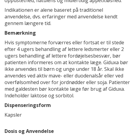
oppustethed, flatulens og midlertidig appetitløshed.
Indikationen er alene baseret på traditionel
anvendelse, dvs. erfaringer med anvendelse kendt
gennem længere tid.
Bemærkning
Hvis symptomerne forværres eller fortsat er til stede
efter 4 ugers behandling af lettere ledsmerter eller 2
ugers behandling af lettere fordøjelsesbesvær, bør
patienten informeres om at kontakte læge. Giduxa bør
ikke anvendes til børn og unge under 18 år. Skal ikke
anvendes ved aktiv mave- eller duodenalsår eller ved
overfølsomhed over for jordnødder eller soja. Patienter
med galdesten bør kontakte læge før brug af Giduxa.
Indeholder laktose og sorbitol.
Dispenseringsform
Kapsler
Dosis og Anvendelse