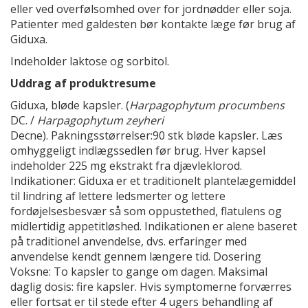
eller ved overfølsomhed over for jordnødder eller soja.
Patienter med galdesten bør kontakte læge før brug af
Giduxa.
Indeholder laktose og sorbitol.
Uddrag af produktresume
Giduxa, bløde kapsler. (
Harpagophytum procumbens
DC. /
Harpagophytum zeyheri
Decne). Pakningsstørrelser:90 stk bløde kapsler. Læs
omhyggeligt indlægssedlen før brug. Hver kapsel
indeholder 225 mg ekstrakt fra djævleklorod.
Indikationer: Giduxa er et traditionelt plantelægemiddel
til lindring af lettere ledsmerter og lettere
fordøjelsesbesvær så som oppustethed, flatulens og
midlertidig appetitløshed. Indikationen er alene baseret
på traditionel anvendelse, dvs. erfaringer med
anvendelse kendt gennem længere tid. Dosering
Voksne: To kapsler to gange om dagen. Maksimal
daglig dosis: fire kapsler. Hvis symptomerne forværres
eller fortsat er til stede efter 4 ugers behandling af