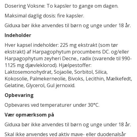
Dosering Voksne: To kapsler to gange om dagen.
Maksimal daglig dosis: fire kapsler.
Giduxa bør ikke anvendes til børn og unge under 18 år.
Indeholder
Hver kapsel indeholder: 225 mg ekstrakt (som tør
ekstrakt) af Harpagophytum procumbens DC. og/eller
Harpagophytum zeyheri Decne., radix (svarende til 990-
1125 mg djævleklorod). Hjælpestoffer:
Laktosemonohydrat, Sojaolie, Sorbitol, Silica,
Kokosolie, Palmekerneolie, Bivoks, Lecithin, Mælkefedt,
Gelatine, Glycerol, Gul jernoxid.
Opbevaring
Opbevares ved temperaturer under 30°C.
Vær opmærksom på
Giduxa bør ikke anvendes til børn og unge under 18 år.
Skal ikke anvendes ved aktiv mave- eller duodenalsår