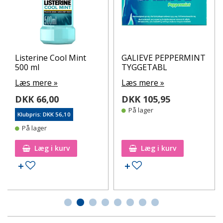
Listerine Cool Mint
GALIEVE PEPPERMINT
500 ml
TYGGETABL
Læs mere »
Læs mere »
DKK 66,00
DKK 105,95
På lager
Klubpris: DKK 56,10
På lager
Læg i kurv
Læg i kurv
Tilføj til ønskeseddel
Tilføj til ønskeseddel