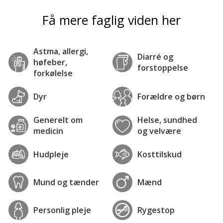
Få mere faglig viden her
Astma, allergi,
Diarré og
høfeber,
forstoppelse
forkølelse
Dyr
Forældre og børn
Generelt om
Helse, sundhed
medicin
og velvære
Hudpleje
Kosttilskud
Mund og tænder
Mænd
Personlig pleje
Rygestop