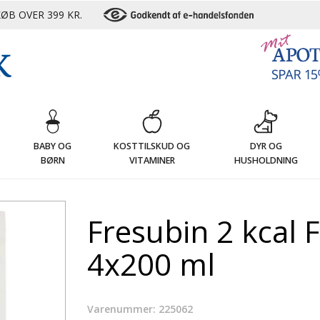
ØB OVER 399 KR.
G
BABY OG
KOSTTILSKUD OG
DYR OG
BØRN
VITAMINER
HUSHOLDNING
Fresubin 2 kcal F
4x200 ml
Varenummer: 225062