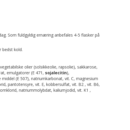
ag. Som fuldgyldig ernæring anbefales 4-5 flasker på
 bedst kold.
 vegetabilske olier (solsikkeolie, rapsolie), sakkarose,
trat, emulgatorer (E 471,
sojalecitin
),
 middel (E 507), natriumkarbonat, vit. C, magnesium
d, pantotensyre, vit. E, kobbersulfat, vit. B2 , vit. B6,
 kromklorid, natriummolybdat, kaliumjodid, vit. K1 ,