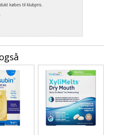
kt købes til klubpris.
.
 også
18+