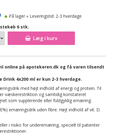
På lager
» Leveringstid: 2-3 hverdage
stekøb 6 stk.
Læg i kurv
 ml online på apotekeren.dk og få varen tilsendt
le Drink 4x200 ml er kun 2-3 hverdage.
næringsdrik med højt indhold af energi og protein. Til
er væskerestriktion og samtidig konstateret
gnet som supplerende eller fuldgyldig ernæring.
 E%) ernæringsdrik uden fibre. Højt indhold af vit. D.
r i risiko for underernæring, specielt til patienter
restriktioner.