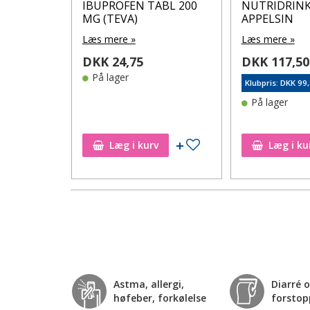
 Mint
IBUPROFEN TABL 200
NUTRIDRINK
MG (TEVA)
APPELSIN
 stk.
Læs mere »
Læs mere »
DKK 24,75
DKK 117,50
På lager
Klubpris: DKK 99
25
På lager
Tilføj til ønskeseddel
Tilføj til ønskeseddel
Læg i kurv
Læg i ku
Astma, allergi,
Diarré 
høfeber, forkølelse
forstop