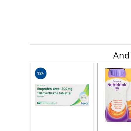
Andr
18+