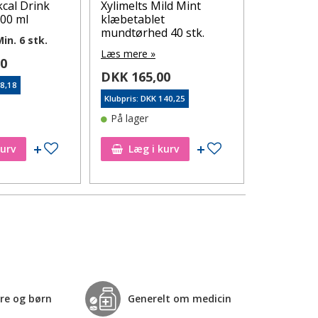
kcal Drink
Xylimelts Mild Mint
IBUPROFE
200 ml
klæbetablet
MG (TEVA
mundtørhed 40 stk.
in. 6 stk.
Læs mere 
Læs mere »
50
DKK 24,
DKK 165,00
På lager
98,18
Klubpris: DKK 140,25
På lager
Tilføj til ønskeseddel
Tilføj til ønskeseddel
kurv
Læg i kurv
Læg i
re og børn
Generelt om medicin