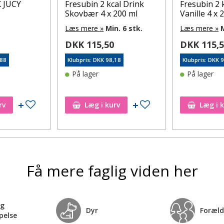
 JUCY
Fresubin 2 kcal Drink
Fresubin 2 
Skovbær 4 x 200 ml
Vanille 4 x 
Læs mere »
Min. 6 stk.
Læs mere »
M
DKK 115,50
DKK 115,
,88
Klubpris: DKK 98,18
Klubpris: DKK 
På lager
På lager
Tilføj til ønskeseddel
Tilføj til ønskeseddel
rv
Læg i kurv
Læg i 
Få mere faglig viden her
og
Dyr
Foræld
pelse