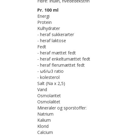
Fibre: Inulin, hvededekstrin
Pr. 100 ml
Energi
Protein
Kulhydrater
- heraf sukkerarter
- heraf laktose
Fedt
- heraf mættet fedt
- heraf enkeltumættet fedt
- heraf flerumættet fedt
- ω6/ω3 ratio
- kolesterol
Salt (Na x 2,5)
Vand
Osmolaritet
Osmolalitet
Mineraler og sporstoffer:
Natrium
Kalium
Klorid
Calcium