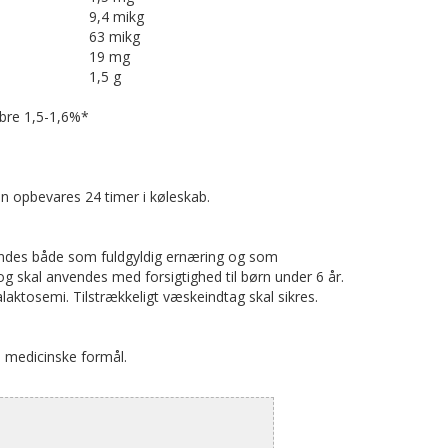
9,4 mikg
63 mikg
19 mg
1,5 g
ibre 1,5-1,6%*
n opbevares 24 timer i køleskab.
vendes både som fuldgyldig ernæring og som
g skal anvendes med forsigtighed til børn under 6 år.
alaktosemi. Tilstrækkeligt væskeindtag skal sikres.
e medicinske formål.