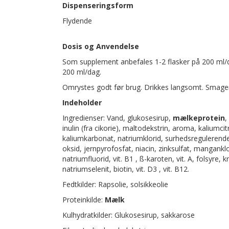
Dispenseringsform
Flydende
Dosis og Anvendelse
Som supplement anbefales 1-2 flasker på 200 ml/d
200 ml/dag.
Omrystes godt før brug. Drikkes langsomt. Smager
Indeholder
Ingredienser: Vand, glukosesirup,
mælkeprotein
,
inulin (fra cikorie), maltodekstrin, aroma, kaliumci
kaliumkarbonat, natriumklorid, surhedsregulerende
oksid, jernpyrofosfat, niacin, zinksulfat, manganklori
natriumfluorid, vit. B1 , ß-karoten, vit. A, folsyre,
natriumselenit, biotin, vit. D3 , vit. B12.
Fedtkilder: Rapsolie, solsikkeolie
Proteinkilde:
Mælk
Kulhydratkilder: Glukosesirup, sakkarose