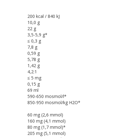
200 kcal / 840 kJ
10,0 g
22 g
3,5-5,9 g*
≤ 0,3 g
7,8 g
0,59 g
5,78 g
1,42 g
4,2:1
≤ 5 mg
0,15 g
69 ml
590-650 mosmol/l*
850-950 mosmol/kg H2O*
60 mg (2,6 mmol)
160 mg (4,1 mmol)
80 mg (1,7 mmol)*
205 mg (5,1 mmol)