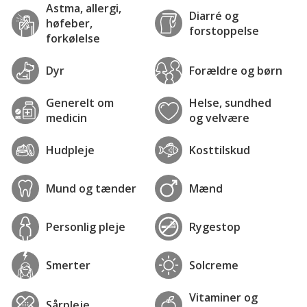
Astma, allergi,
Diarré og
høfeber,
forstoppelse
forkølelse
Dyr
Forældre og børn
Generelt om
Helse, sundhed
medicin
og velvære
Hudpleje
Kosttilskud
Mund og tænder
Mænd
Personlig pleje
Rygestop
Smerter
Solcreme
Vitaminer og
Sårpleje