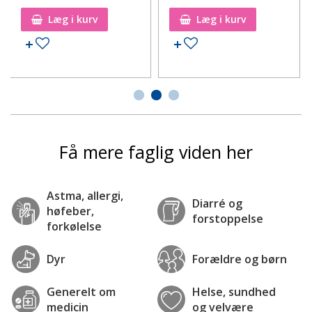
Læg i kurv
Læg i kurv
Tilføj til ønskeseddel
Tilføj til ønskeseddel
Få mere faglig viden her
Astma, allergi,
Diarré og
høfeber,
forstoppelse
forkølelse
Dyr
Forældre og børn
Generelt om
Helse, sundhed
medicin
og velvære