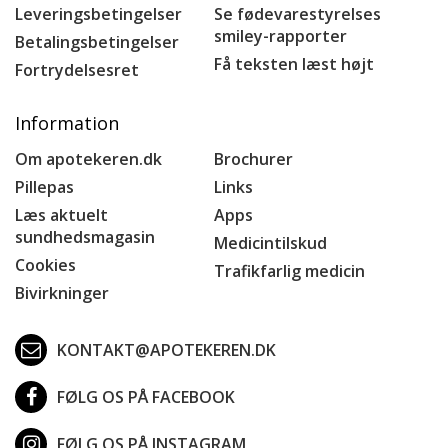
Leveringsbetingelser
Se fødevarestyrelses
smiley-rapporter
Betalingsbetingelser
Få teksten læst højt
Fortrydelsesret
Information
Om apotekeren.dk
Brochurer
Pillepas
Links
Læs aktuelt
Apps
sundhedsmagasin
Medicintilskud
Cookies
Trafikfarlig medicin
Bivirkninger
KONTAKT@APOTEKEREN.DK
FØLG OS PÅ FACEBOOK
FØLG OS PÅ INSTAGRAM