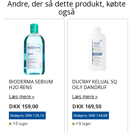
Andre, der så dette produkt, købte
også
BIODERMA SEBIUM
DUCRAY KELUAL SQ
H2O RENS
OILY DANDRUF
Læs mere »
Læs mere »
DKK 159,00
DKK 169,50
Klubpris: DKK 135,15
Klubpris: DKK 144,08
På lager
På lager