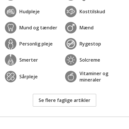
Hudpleje
Kosttilskud
Mund og tænder
Mænd
Personlig pleje
Rygestop
Smerter
Solcreme
Vitaminer og
Sårpleje
mineraler
Se flere faglige artikler