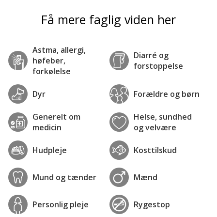
Få mere faglig viden her
Astma, allergi,
Diarré og
høfeber,
forstoppelse
forkølelse
Dyr
Forældre og børn
Generelt om
Helse, sundhed
medicin
og velvære
Hudpleje
Kosttilskud
Mund og tænder
Mænd
Personlig pleje
Rygestop