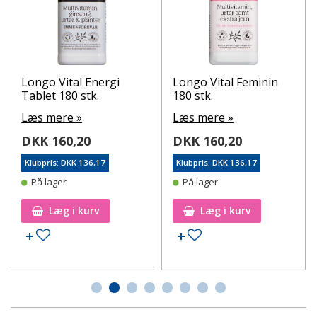
Longo Vital Energi
Longo Vital Feminin
Tablet 180 stk.
180 stk.
Læs mere »
Læs mere »
DKK 160,20
DKK 160,20
Klubpris: DKK 136,17
Klubpris: DKK 136,17
På lager
På lager
Læg i kurv
Læg i kurv
Tilføj til ønskeseddel
Tilføj til ønskeseddel