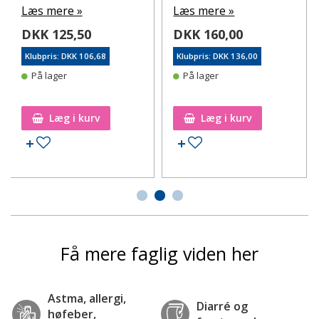
Læs mere »
Læs mere »
DKK 125,50
DKK 160,00
Klubpris: DKK 106,68
Klubpris: DKK 136,00
På lager
På lager
Læg i kurv
Læg i kurv
Tilføj til ønskeseddel
Tilføj til ønskeseddel
Få mere faglig viden her
Astma, allergi,
Diarré og
høfeber,