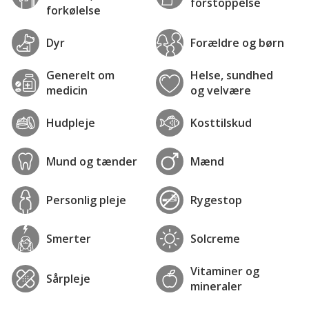
forstoppelse
forkølelse
Dyr
Forældre og børn
Generelt om
Helse, sundhed
medicin
og velvære
Hudpleje
Kosttilskud
Mund og tænder
Mænd
Personlig pleje
Rygestop
Smerter
Solcreme
Vitaminer og
Sårpleje
mineraler