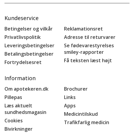
Kundeservice
Betingelser og vilkår
Reklamationsret
Privatlivspolitik
Adresse til returvarer
Leveringsbetingelser
Se fødevarestyrelses
smiley-rapporter
Betalingsbetingelser
Få teksten læst højt
Fortrydelsesret
Information
Om apotekeren.dk
Brochurer
Pillepas
Links
Læs aktuelt
Apps
sundhedsmagasin
Medicintilskud
Cookies
Trafikfarlig medicin
Bivirkninger