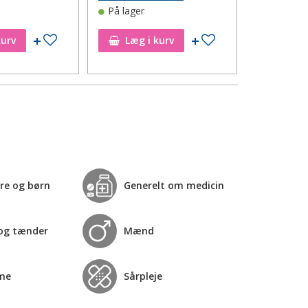
På lager
Tilføj til ønskeseddel
Tilføj til ønskeseddel
kurv
Læg i kurv
Læg i
re og børn
Generelt om medicin
og tænder
Mænd
me
Sårpleje