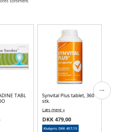
vores sortiment.
Apotekets
vitamin 5 
Læs mere 
DKK 124
Klubpris: DK
På lager
ADINE TABL
Synvital Plus tablet, 360
DO
stk.
Læs mere »
5
DKK 479,00
Klubpris: DKK 407,15