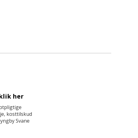
klik her
tpligtige
e, kosttilskud
Lyngby Svane