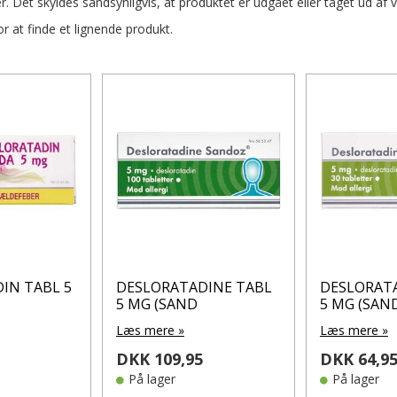
r. Det skyldes sandsynligvis, at produktet er udgået eller taget ud af 
 at finde et lignende produkt.
IN TABL 5
DESLORATADINE TABL
DESLORAT
5 MG (SAND
5 MG (SAN
Læs mere »
Læs mere »
DKK 109,95
DKK 64,9
På lager
På lager