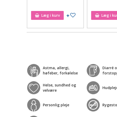
Tilføj til ønskeseddel
Tilføj til ønskeseddel
Læg i kurv
Læg i ku
Astma, allergi,
Diarré 
høfeber, forkølelse
forstop
Helse, sundhed og
Hudplej
velvære
Personlig pleje
Rygest