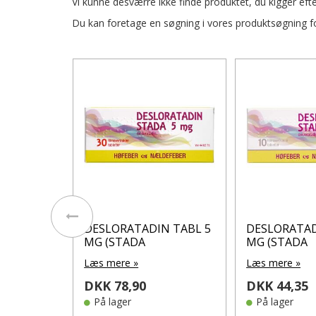
Vi kunne desværre ikke finde produktet, du kigger efte
Du kan foretage en søgning i vores produktsøgning for
N TABL 5
DESLORATADIN TABL 5
DESLORATAD
MG (STADA
MG (STADA
Læs mere »
Læs mere »
DKK 78,90
DKK 44,35
På lager
På lager