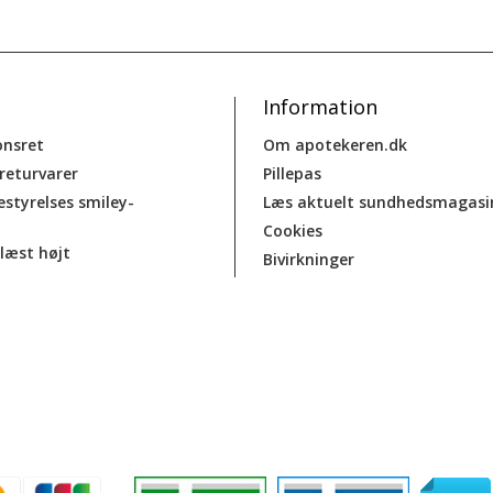
Information
onsret
Om apotekeren.dk
 returvarer
Pillepas
estyrelses smiley-
Læs aktuelt sundhedsmagasi
Cookies
læst højt
Bivirkninger