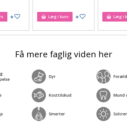
Tilføj til ønskeseddel
Tilføj til ønskeseddel
rv
Læg i kurv
Læg i 
Få mere faglig viden her
og
Dyr
Foræld
pelse
e
Kosttilskud
Mund 
op
Smerter
Solcre