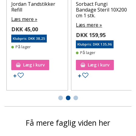
Jordan Tandstikker
Sorbact Fungi
Refill
Bandage Steril 10X200
cm 1 stk.
Læs mere »
Læs mere »
DKK 45,00
DKK 159,95
Klubpris: DKK 38,25
Klubpris: DKK 135,96
På lager
På lager
Læg i kurv
Læg i kurv
Tilføj til ønskeseddel
Tilføj til ønskeseddel
Få mere faglig viden her