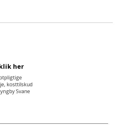
klik her
tpligtige
e, kosttilskud
Lyngby Svane