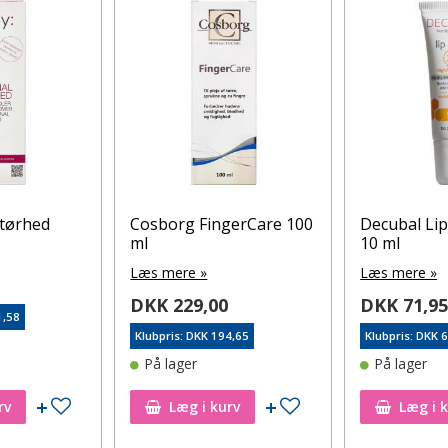
 tørhed
Cosborg FingerCare 100
Decubal Li
ml
10 ml
Læs mere »
Læs mere »
DKK 229,00
DKK 71,9
1,58
Klubpris: DKK 194,65
Klubpris: DKK 
På lager
På lager
Tilføj til ønskeseddel
Tilføj til ønskeseddel
rv
Læg i kurv
Læg i 