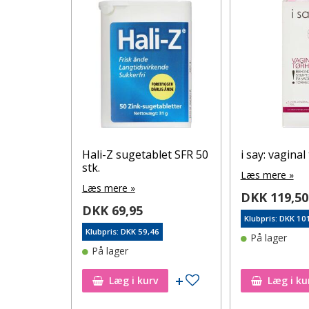
 Ultra
Hali-Z sugetablet SFR 50
i say: vaginal
stk.
Læs mere »
Læs mere »
DKK 119,50
DKK 69,95
Klubpris: DKK 10
6
Klubpris: DKK 59,46
På lager
På lager
Tilføj til ønskeseddel
Tilføj til ønskeseddel
Læg i kurv
Læg i ku