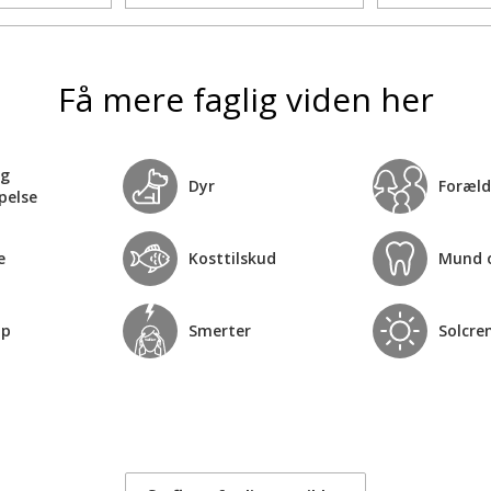
Få mere faglig viden her
og
Dyr
Foræld
pelse
e
Kosttilskud
Mund 
op
Smerter
Solcre