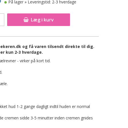
På lager
» Leveringstid: 2-3 hverdage
Læg i kurv
eren.dk og få varen tilsendt direkte til dig.
er kun 2-3 hverdage.
lrevner - virker på kort tid.
d.
æle.
ket hud 1-2 gange dagligt indtil huden er normal
ade cremen sidde 3-5 minutter inden cremen gnides