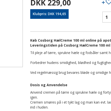
DKK 229,00
Klubpris: DKK 194,65
Køb Cosborg HælCreme 100 ml online på apotek
Leveringstiden på Cosborg HælCreme 100 ml 
Til pleje af tørre, sprukne hæle og fodsåler samt hæ
Forbedrer hudens smidighed, blødhed og fugtighe
Ved regelmæssig brug bevares bløde og smidige h
Dosis og Anvendelse
Anvend cremen på tørre og sprukne hæle og fortyk
igen.
Cremen smøres på i et tykt lag og man kan evt. l
ind i huden.