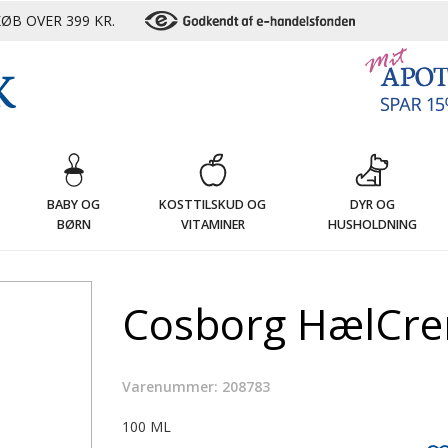
ØB OVER 399 KR.
G
BABY OG
KOSTTILSKUD OG
DYR OG
BØRN
VITAMINER
HUSHOLDNING
Cosborg HælCre
Varenummer: 208783
100 ML