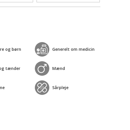
re og børn
Generelt om medicin
og tænder
Mænd
me
Sårpleje