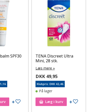
pbalm SPF30
TENA Discreet Ultra
Hali-Z su
Mini, 28 stk.
stk.
Læs mere »
Læs mere 
5
DKK 49,95
DKK 69,
61,16
Klubpris: DKK 42,46
Klubpris: DK
På lager
På lager
Tilføj til ønskeseddel
Tilføj til ønskeseddel
kurv
Læg i kurv
Læg i