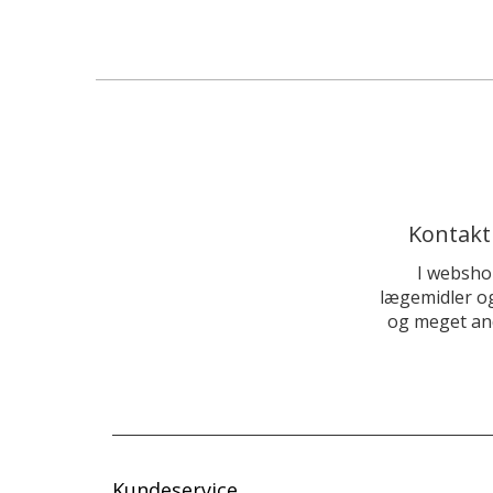
Kontakt
I websho
lægemidler og
og meget and
Kundeservice