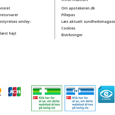
onsret
Om apotekeren.dk
 returvarer
Pillepas
estyrelses smiley-
Læs aktuelt sundhedsmagasi
Cookies
læst højt
Bivirkninger