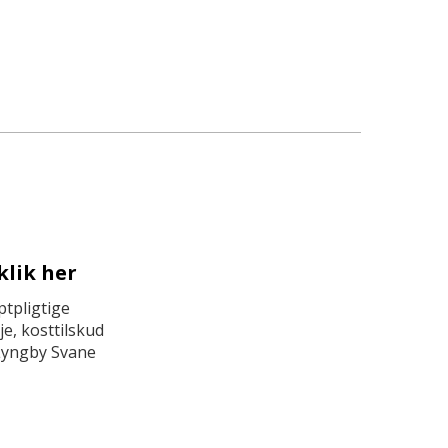
klik her
tpligtige
e, kosttilskud
Lyngby Svane