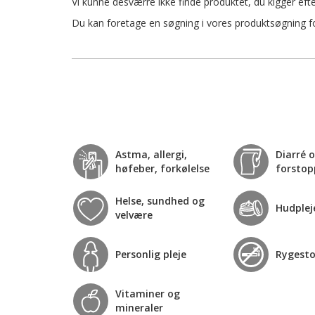
Vi kunne desværre ikke finde produktet, du kigger efte
Du kan foretage en søgning i vores produktsøgning for
Astma, allergi,
Diarré 
høfeber, forkølelse
forstop
Helse, sundhed og
Hudplej
velvære
Personlig pleje
Rygest
Vitaminer og
mineraler