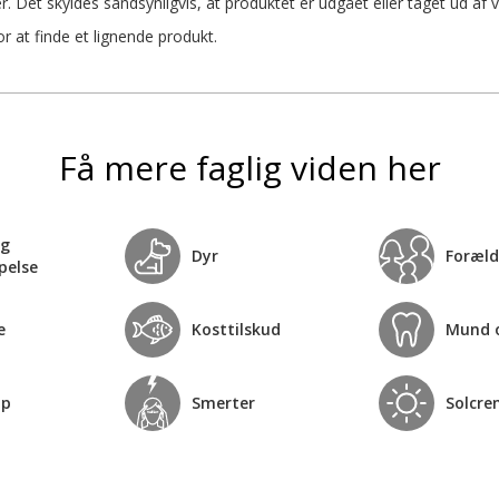
r. Det skyldes sandsynligvis, at produktet er udgået eller taget ud af 
 at finde et lignende produkt.
Få mere faglig viden her
og
Dyr
Foræld
pelse
e
Kosttilskud
Mund 
op
Smerter
Solcre