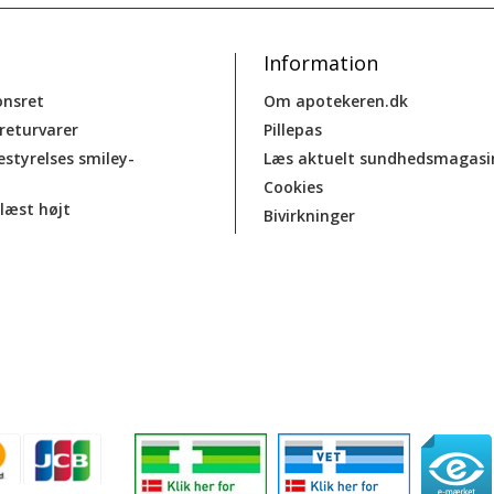
Information
onsret
Om apotekeren.dk
 returvarer
Pillepas
estyrelses smiley-
Læs aktuelt sundhedsmagasi
Cookies
læst højt
Bivirkninger