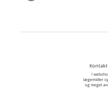
Kontakt
I websho
lægemidler og
og meget and