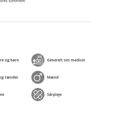
vores sortiment.
re og børn
Generelt om medicin
og tænder
Mænd
me
Sårpleje