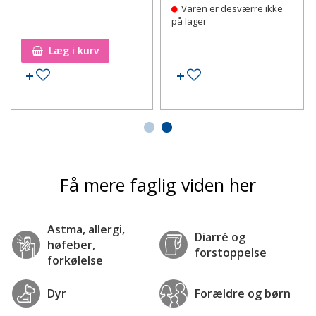
Varen er desværre ikke
på lager
Læg i kurv
Tilføj til ønskeseddel
Tilføj til ønskeseddel
Få mere faglig viden her
Astma, allergi,
Diarré og
høfeber,
forstoppelse
forkølelse
Dyr
Forældre og børn