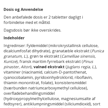
Dosis og Anvendelse
Den anbefalede dosis er 2 tabletter dagligt i
forbindelse med et måltid.
Dagsdosis bør ikke overskrides.
Indeholder
Ingredinser: Fyldemiddel (mikrokrystallinsk cellulose,
dicalciumfosfat dihydrate), granatæble ekstrakt (
Punica
granatum, L.
), grøn te ekstrakt (
Camelliae sinensis,
Kuntze
), fransk maritim fyrrebark ekstrakt (
Pinus
pinaster, Aiton
),
valnød
ekstrakt
(
Juglans regia, L.
),
vitaminer (niacinamid, calcium-D-pantothenat,
cyanocobalamin, pyridoxinhydroklorid, riboflavin,
thiamin mononitrat, folate), konsistensmiddel
(tværbunden natriumcarboxymethyl cellulose),
overfladebehandlingsmiddel
(hydroxypropylmethylcellulose, magnesiumsalte af
fedtsyrer), antiklumpningsmiddel (siliciumdioxid), sort