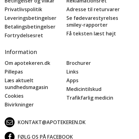
Betingelser og vilkår
Reklamationsret
Privatlivspolitik
Adresse til returvarer
Leveringsbetingelser
Se fødevarestyrelses
smiley-rapporter
Betalingsbetingelser
Få teksten læst højt
Fortrydelsesret
Information
Om apotekeren.dk
Brochurer
Pillepas
Links
Læs aktuelt
Apps
sundhedsmagasin
Medicintilskud
Cookies
Trafikfarlig medicin
Bivirkninger
KONTAKT@APOTEKEREN.DK
FØLG OS PÅ FACEBOOK