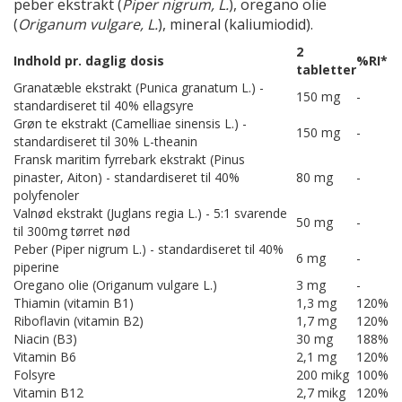
peber ekstrakt (
Piper nigrum, L.
), oregano olie
(
Origanum vulgare, L.
), mineral (kaliumiodid).
2
Indhold pr. daglig dosis
%RI*
tabletter
Granatæble ekstrakt (Punica granatum L.) -
150 mg
-
standardiseret til 40% ellagsyre
Grøn te ekstrakt (Camelliae sinensis L.) -
150 mg
-
standardiseret til 30% L-theanin
Fransk maritim fyrrebark ekstrakt (Pinus
pinaster, Aiton) - standardiseret til 40%
80 mg
-
polyfenoler
Valnød ekstrakt (Juglans regia L.) - 5:1 svarende
50 mg
-
til 300mg tørret nød
Peber (Piper nigrum L.) - standardiseret til 40%
6 mg
-
piperine
Oregano olie (Origanum vulgare L.)
3 mg
-
Thiamin (vitamin B1)
1,3 mg
120%
Riboflavin (vitamin B2)
1,7 mg
120%
Niacin (B3)
30 mg
188%
Vitamin B6
2,1 mg
120%
Folsyre
200 mikg
100%
Vitamin B12
2,7 mikg
120%