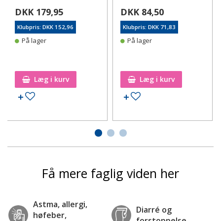
DKK 179,95
DKK 84,50
Klubpris: DKK 152,96
Klubpris: DKK 71,83
På lager
På lager
Læg i kurv
Læg i kurv
Tilføj til ønskeseddel
Tilføj til ønskeseddel
Få mere faglig viden her
Astma, allergi,
Diarré og
høfeber,
forstoppelse