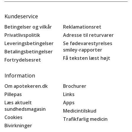
Kundeservice
Betingelser og vilkår
Reklamationsret
Privatlivspolitik
Adresse til returvarer
Leveringsbetingelser
Se fødevarestyrelses
smiley-rapporter
Betalingsbetingelser
Få teksten læst højt
Fortrydelsesret
Information
Om apotekeren.dk
Brochurer
Pillepas
Links
Læs aktuelt
Apps
sundhedsmagasin
Medicintilskud
Cookies
Trafikfarlig medicin
Bivirkninger