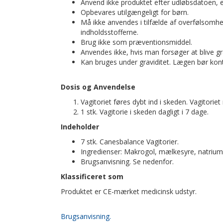
Anvend ikke produktet efter udløbsdatoen, el
Opbevares utilgængeligt for børn.
Må ikke anvendes i tilfælde af overfølsomhed e
indholdsstofferne.
Brug ikke som præventionsmiddel.
Anvendes ikke, hvis man forsøger at blive gr
Kan bruges under graviditet. Lægen bør kont
Dosis og Anvendelse
Vagitoriet føres dybt ind i skeden. Vagitorie
1 stk. Vagitorie i skeden dagligt i 7 dage.
Indeholder
7 stk. Canesbalance Vagitorier.
Ingredienser: Makrogol, mælkesyre, natriumh
Brugsanvisning. Se nedenfor.
Klassificeret som
Produktet er CE-mærket medicinsk udstyr.
Brugsanvisning.