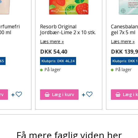
rfumefri
Resorb Original
Canesbalan
00 ml
Jordbær-Lime 2 x 10 stk.
gel 7x 5 ml
Læs mere »
Læs mere »
DKK 54,40
DKK 139,
,65
Klubpris: DKK 46,24
Klubpris: DKK 
På lager
På lager
Tilføj til ønskeseddel
Tilføj til ønskeseddel
rv
Læg i kurv
Læg i 
Få mere faglig viden her