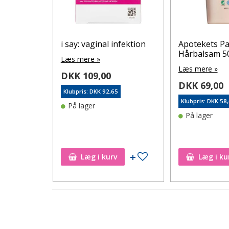
be
i say: vaginal infektion
Apotekets Pa
ensitiv
Hårbalsam 5
Læs mere »
me zone,
Læs mere »
DKK 109,00
DKK 69,00
Klubpris: DKK 92,65
Klubpris: DKK 58
På lager
På lager
6
Tilføj til ønskeseddel
Tilføj til ønskeseddel
Læg i kurv
Læg i ku