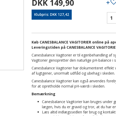
DKK 149,90
Klubpris: DKK 127,42
Køb CANESBALANCE VAGITORIER online på apote
Leveringstiden på CANESBALANCE VAGITORIER
Canesbalance Vagitorier er til egenbehandling af
Vagitorier genopretter den naturlige pH-balance i 
Canesbalance Vagitorier har dokumenteret effekt ve
af lugtgener, unormalt udflåd og ubehag i skeden.
Canesbalance Vagitorier kan også anvendes fore
for at opretholde normal pH-værdi i skeden.
Bemærkning
Canesbalance Vagitorier kan bruges under g
lægen, hvis du er gravid og tror, at du har en
Læs altid indlægssedlen før brug og kontakt l