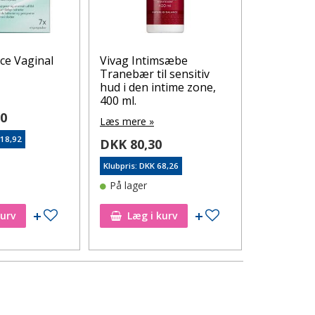
ce Vaginal
Vivag Intimsæbe
i say: vagi
Tranebær til sensitiv
Læs mere 
hud i den intime zone,
400 ml.
DKK 109
90
Læs mere »
Klubpris: DK
118,92
DKK 80,30
På lager
Klubpris: DKK 68,26
På lager
Tilføj til ønskeseddel
Tilføj til ønskeseddel
kurv
Læg i kurv
Læg i