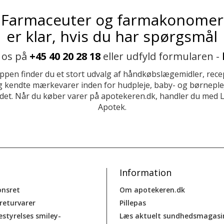
Farmaceuter og farmakonomer
er klar, hvis du har spørgsmål
 os på
+45 40 20 28 18
eller udfyld formularen -
ppen finder du et stort udvalg af håndkøbslægemidler, recep
 kendte mærkevarer inden for hudpleje, baby- og børneplej
et. Når du køber varer på apotekeren.dk, handler du med 
Apotek.
Information
onsret
Om apotekeren.dk
 returvarer
Pillepas
estyrelses smiley-
Læs aktuelt sundhedsmagasi