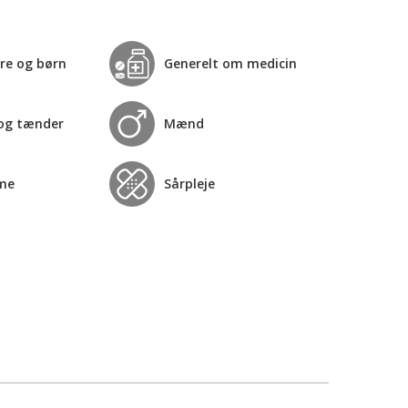
re og børn
Generelt om medicin
og tænder
Mænd
me
Sårpleje