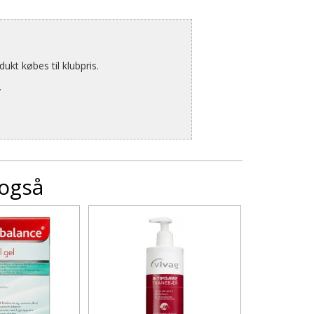
kt købes til klubpris.
.
 også