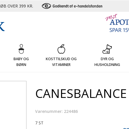
ØB OVER 399 KR.
G
BABY OG
KOSTTILSKUD OG
DYR OG
BØRN
VITAMINER
HUSHOLDNING
CANESBALANCE 
Varenummer: 224486
7 ST