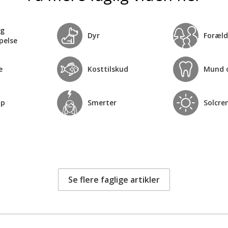
og
Dyr
Foræld
pelse
e
Kosttilskud
Mund 
op
Smerter
Solcre
Se flere faglige artikler