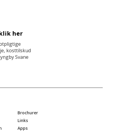
klik her
tpligtige
e, kosttilskud
Lyngby Svane
Brochurer
Links
n
Apps