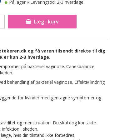
På lager
» Leveringstid: 2-3 hverdage
Læg i kurv
keren.dk og få varen tilsendt direkte til dig.
 er kun 2-3 hverdage.
 symptomer på bakteriel vaginose. Canesbalance
skeden.
d behandling af bakteriel vaginose. Effektiv lindring
byggende for kvinder med gentagne symptomer og
raviditet og menstruation. Du skal dog kontakte
 infektion i skeden.
æge, hvis din tilstand ikke forbedres.