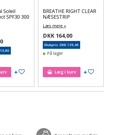
l Soleil
BREATHE RIGHT CLEAR
Apotekets
ect SPF30 300
NÆSESTRIP
0,12% Mu
500 ml
Læs mere »
Læs mere 
DKK 164,00
00
DKK 66,
Klubpris: DKK 139,40
210,80
Klubpris: DK
På lager
På lager
Tilføj til ønskeseddel
Tilføj til ønskeseddel
kurv
Læg i kurv
Læg i