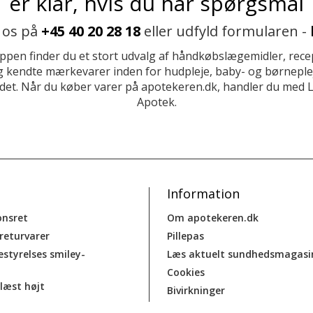
er klar, hvis du har spørgsmål
 os på
+45 40 20 28 18
eller udfyld formularen -
ppen finder du et stort udvalg af håndkøbslægemidler, recep
 kendte mærkevarer inden for hudpleje, baby- og børneplej
et. Når du køber varer på apotekeren.dk, handler du med 
Apotek.
Information
onsret
Om apotekeren.dk
 returvarer
Pillepas
estyrelses smiley-
Læs aktuelt sundhedsmagasi
Cookies
læst højt
Bivirkninger