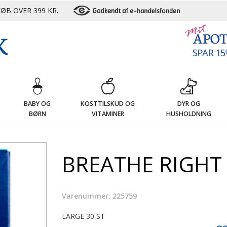
ØB OVER 399 KR.
G
BABY OG
KOSTTILSKUD OG
DYR OG
BØRN
VITAMINER
HUSHOLDNING
BREATHE RIGHT
Varenummer: 225759
LARGE 30 ST