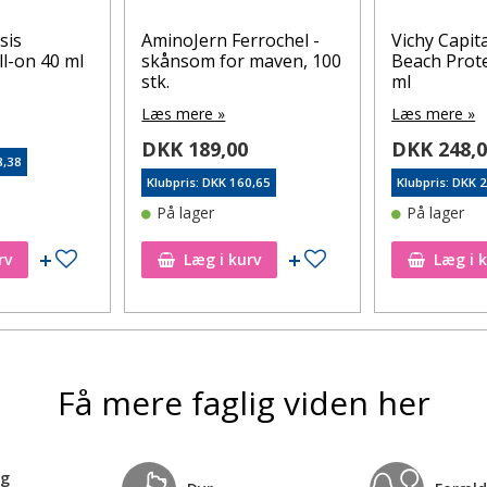
sis
AminoJern Ferrochel -
Vichy Capita
l-on 40 ml
skånsom for maven, 100
Beach Prot
stk.
ml
Læs mere »
Læs mere »
DKK 189,00
DKK 248,
8,38
Klubpris: DKK 160,65
Klubpris: DKK 
På lager
På lager
Tilføj til ønskeseddel
Tilføj til ønskeseddel
rv
Læg i kurv
Læg i 
Få mere faglig viden her
og