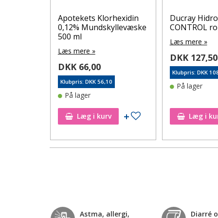
HT CLEAR
Apotekets Klorhexidin
Ducray Hidro
0,12% Mundskyllevæske
CONTROL rol
500 ml
Læs mere »
Læs mere »
DKK 127,50
DKK 66,00
40
Klubpris: DKK 10
Klubpris: DKK 56,10
På lager
På lager
Tilføj til ønskeseddel
Tilføj til ønskeseddel
Læg i kurv
Læg i ku
Astma, allergi,
Diarré 