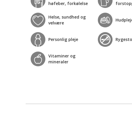
høfeber, forkølelse
forstop
Helse, sundhed og
Hudplej
velvære
Personlig pleje
Rygest
Vitaminer og
mineraler