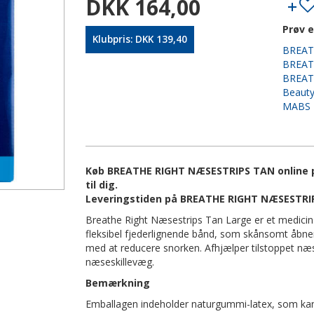
DKK 164,00
Prøv e
Klubpris: DKK 139,40
BREAT
BREAT
BREAT
Beauty
MABS 
Køb BREATHE RIGHT NÆSESTRIPS TAN online på
til dig.
Leveringstiden på BREATHE RIGHT NÆSESTRIP
Breathe Right Næsestrips Tan Large er et medicin
fleksibel fjederlignende bånd, som skånsomt åbne
med at reducere snorken. Afhjælper tilstoppet næse 
næseskillevæg.
Bemærkning
Emballagen indeholder naturgummi-latex, som kan 