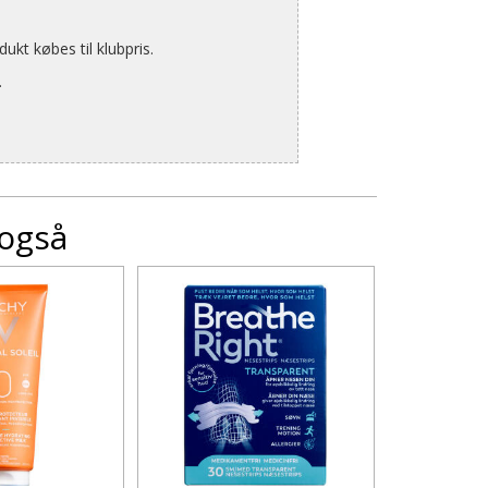
kt købes til klubpris.
.
 også