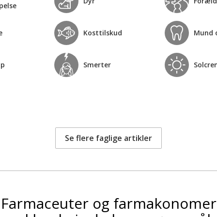
Dyr
Foræld
pelse
e
Kosttilskud
Mund 
op
Smerter
Solcre
Se flere faglige artikler
Farmaceuter og farmakonomer