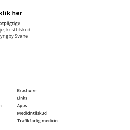
klik her
tpligtige
e, kosttilskud
Lyngby Svane
Brochurer
Links
n
Apps
Medicintilskud
Trafikfarlig medicin