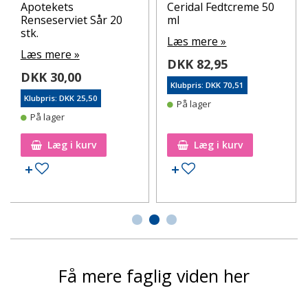
Apotekets
Ceridal Fedtcreme 50
Renseserviet Sår 20
ml
stk.
Læs mere »
Læs mere »
DKK 82,95
DKK 30,00
Klubpris: DKK 70,51
Klubpris: DKK 25,50
På lager
På lager
Læg i kurv
Læg i kurv
Tilføj til ønskeseddel
Tilføj til ønskeseddel
Få mere faglig viden her