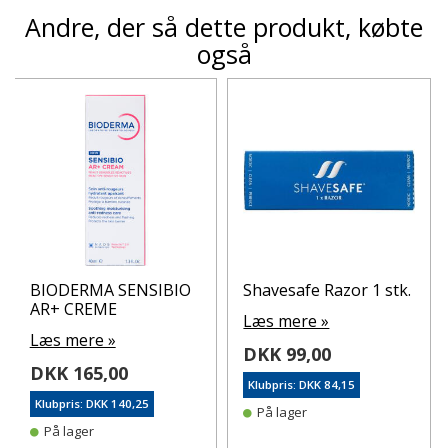
Andre, der så dette produkt, købte
også
BIODERMA SENSIBIO
Shavesafe Razor 1 stk.
AR+ CREME
Læs mere »
Læs mere »
DKK 99,00
DKK 165,00
Klubpris: DKK 84,15
Klubpris: DKK 140,25
På lager
På lager