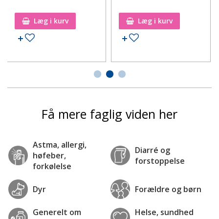
Læg i kurv
Læg i kurv
Tilføj til ønskeseddel
Tilføj til ønskeseddel
Få mere faglig viden her
Astma, allergi,
Diarré og
høfeber,
forstoppelse
forkølelse
Dyr
Forældre og børn
Generelt om
Helse, sundhed