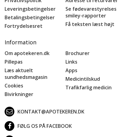
Privatlivspolitik
Adresse til returvarer
Leveringsbetingelser
Se fødevarestyrelses
smiley-rapporter
Betalingsbetingelser
Få teksten læst højt
Fortrydelsesret
Information
Om apotekeren.dk
Brochurer
Pillepas
Links
Læs aktuelt
Apps
sundhedsmagasin
Medicintilskud
Cookies
Trafikfarlig medicin
Bivirkninger
KONTAKT@APOTEKEREN.DK
FØLG OS PÅ FACEBOOK