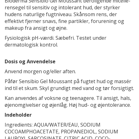
Bioderma Sensibio Gel Moussant beroligende micelle-
rensegel til sensitiv og intolerant hud, der styrker
hudens naturlige fugtniveau. Skånsom rens, der
effektivt fjerner snavs, fine partikler, forurening og
makeup fra ansigt og øjne.
Fysiologisk pH-værdi. Sæbefri. Testet under
dermatologisk kontrol.
Dosis og Anvendelse
Anvend morgen og/eller aften.
Påfør Sensibio Gel Moussant på fugtet hud og massér
ind til et skum. Skyl grundigt med vand og tør forsigtigt.
Kan anvendes af voksne og teenagere. Til ansigt, hals,
øjenomgivelser og øjenlåg. Høj hud- og øjentolerance.
Indeholder
Ingredients: AQUA/WATER/EAU, SODIUM
COCOAMPHOACETATE, PROPANEDIOL, SODIUM
LAUROYL SARCOSINATE, CITRIC ACID, COCO-