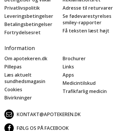
Privatlivspolitik
Adresse til returvarer
Leveringsbetingelser
Se fødevarestyrelses
smiley-rapporter
Betalingsbetingelser
Få teksten læst højt
Fortrydelsesret
Information
Om apotekeren.dk
Brochurer
Pillepas
Links
Læs aktuelt
Apps
sundhedsmagasin
Medicintilskud
Cookies
Trafikfarlig medicin
Bivirkninger
KONTAKT@APOTEKEREN.DK
FØLG OS PÅ FACEBOOK