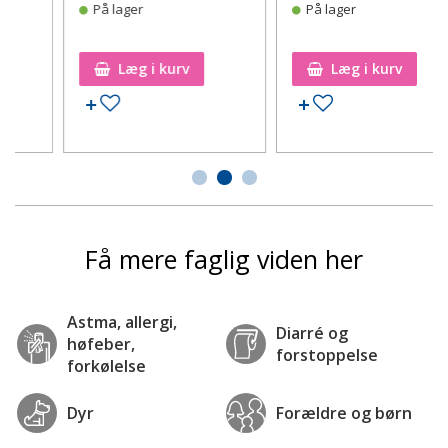
På lager
På lager
Læg i kurv
Læg i kurv
Tilføj til ønskeseddel
Tilføj til ønskeseddel
Få mere faglig viden her
Astma, allergi,
Diarré og
høfeber,
forstoppelse
forkølelse
Dyr
Forældre og børn