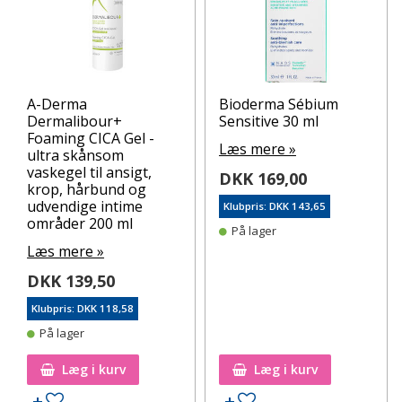
A-Derma
Bioderma Sébium
Dermalibour+
Sensitive 30 ml
Foaming CICA Gel -
Læs mere »
ultra skånsom
vaskegel til ansigt,
DKK 169,00
krop, hårbund og
udvendige intime
Klubpris: DKK 143,65
områder 200 ml
På lager
Læs mere »
DKK 139,50
Klubpris: DKK 118,58
På lager
Læg i kurv
Læg i kurv
Tilføj til ønskeseddel
Tilføj til ønskeseddel